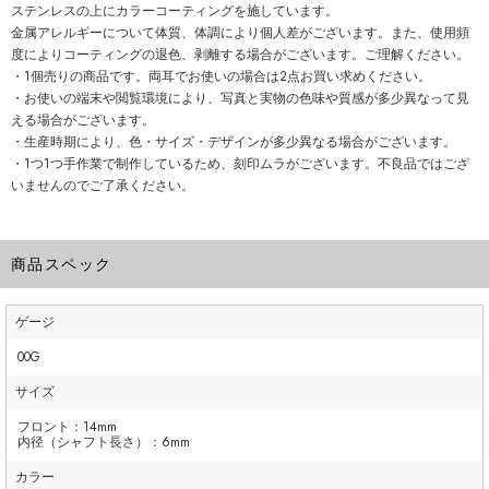
ステンレスの上にカラーコーティングを施しています。
金属アレルギーについて体質、体調により個人差がございます。また、使用頻
度によりコーティングの退色、剥離する場合がございます。ご理解ください。
・1個売りの商品です。両耳でお使いの場合は2点お買い求めください。
・お使いの端末や閲覧環境により、写真と実物の色味や質感が多少異なって見
える場合がございます。
・生産時期により、色・サイズ・デザインが多少異なる場合がございます。
・1つ1つ手作業で制作しているため、刻印ムラがございます。不良品ではござ
いませんのでご了承ください。
商品スペック
ゲージ
00G
サイズ
フロント：14mm
内径（シャフト長さ）：6mm
カラー