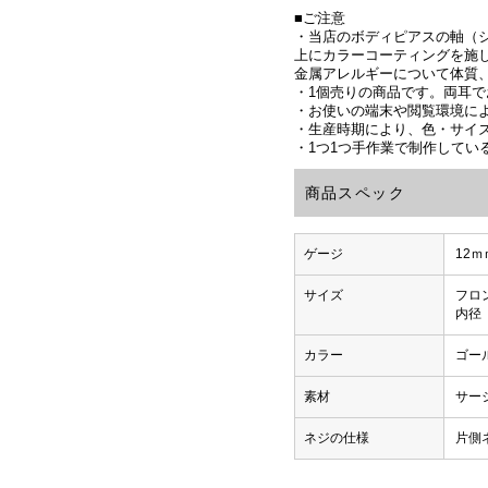
■ご注意
・当店のボディピアスの軸（シ
上にカラーコーティングを施
金属アレルギーについて体質
・1個売りの商品です。両耳で
・お使いの端末や閲覧環境に
・生産時期により、色・サイ
・1つ1つ手作業で制作して
商品スペック
ゲージ
12ｍ
サイズ
フロ
内径
カラー
ゴー
素材
サー
ネジの仕様
片側