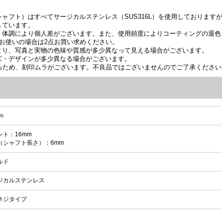
ャフト）はすべてサージカルステンレス（SUS316L）を使用しております
しています。
、体調により個人差がございます。また、使用頻度によりコーティングの退色
お使いの場合は2点お買い求めください。
より、写真と実物の色味や質感が多少異なって見える場合がございます。
ズ・デザインが多少異なる場合がございます。
いるため、刻印ムラがございます。不良品ではございませんのでご了承ください
ｍ
ント：16mm
（シャフト長さ）：6mm
ルド
ジカルステンレス
ネジタイプ