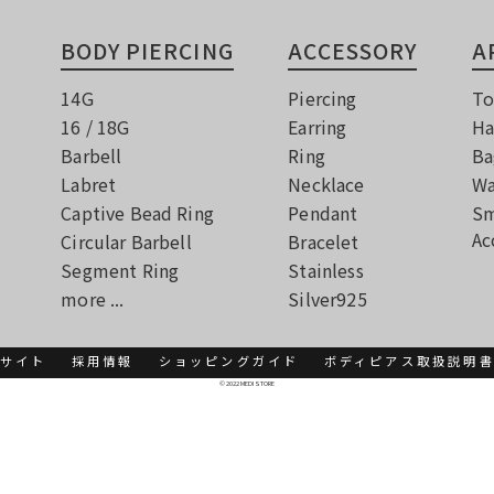
BODY PIERCING
ACCESSORY
A
14G
Piercing
To
16 / 18G
Earring
Ha
Barbell
Ring
Ba
Labret
Necklace
Wa
Captive Bead Ring
Pendant
Sm
Ac
Circular Barbell
Bracelet
Segment Ring
Stainless
more ...
Silver925
サイト
採用情報
ショッピングガイド
ボディピアス取扱説明
© 2022 MEDI STORE