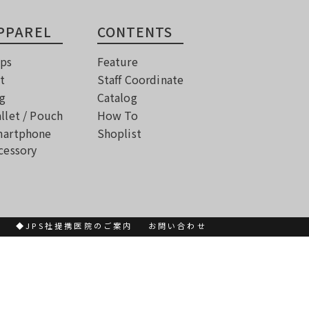
PPAREL
CONTENTS
ps
Feature
t
Staff Coordinate
g
Catalog
llet / Pouch
How To
artphone
Shoplist
cessory
書
◆JPS社提携医院のご案内
お問い合わせ