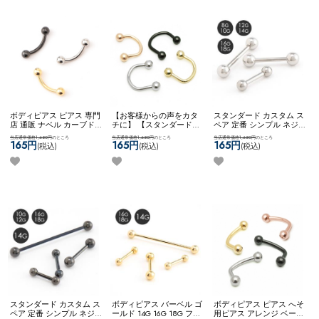
ボディピアス ピアス 専門
【お客様からの声をカタ
スタンダード カスタム ス
店 通販 ナベル カーブド
チに】 【スタンダード】
ペア 定番 シンプル ネジ
バーベル 臍 へそピアス
アレンジパーツ 弊社開発
式キャッチ ネコポスOK
バ
当店通常価格1,650円
のところ
当店通常価格1,650円
のところ
当店通常価格1,650円
のところ
ロック ルーク スナッグ
商品 耳たぶ用 WFアレン
ーベル (シルバー)
165円
165円
165円
(税込)
(税込)
(税込)
アンチトラガス アイブロ
ジ ネコポスOK
サーキュラ
ー ネコポスOK
カーブドバ
ーナベル
ーベル
スタンダード カスタム ス
ボディピアス バーベル ゴ
ボディピアス ピアス へそ
ペア 定番 シンプル ネジ
ールド 14G 16G 18G ファ
用ピアス アレンジ ベース