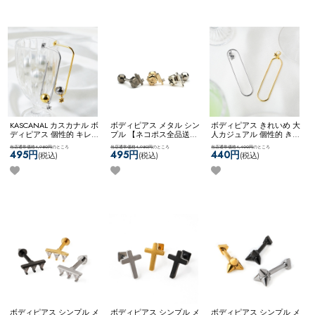
KASCANAL カスカナル ボ
ボディピアス メタル シン
ボディピアス きれいめ 大
ディピアス 個性的 キレイ
プル 【ネコポス全品送料
人カジュアル 個性的 きれ
め スタッズ カスタム ユ
無料】
【SVstyle】broken
いめファッション 【ネコ
当店通常価格4,950円
のところ
当店通常価格4,950円
のところ
当店通常価格4,400円
のところ
ニーク 【ネコポス全品送
stone & bar
ポス全品送料無料】
495円
495円
440円
(税込)
(税込)
(税込)
料無料】
【KASCANAL】
【KASCANAL】Virtical
3Way Neji Long Circle WF
Circ WF
ボディピアス シンプル メ
ボディピアス シンプル メ
ボディピアス シンプル メ