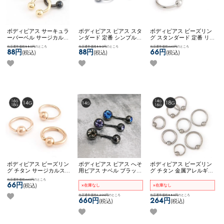
ボディピアス サーキュラ
ボディピアス ピアス スタ
ボディピアス ビーズリン
ーバーベル サージカルス
ンダード 定番 シンプル
グ スタンダード 定番 リ
テンレス 金属アレルギー
かっこいい マット メンズ
ングピアス シンプル ネコ
当店通常価格880円
のところ
当店通常価格880円
のところ
当店通常価格660円
のところ
対応 14G 16G 18G シンプ
ライク ビーズリング ネコ
ポスOK
キャプティブビー
88円
88円
66円
(税込)
(税込)
(税込)
ル ネコポスOK
サーキュラ
ポスOK
【MULL】 ブラッ
ズリング
ーバーベル
シュビーズリング
ボディピアス ビーズリン
ボディピアス ピアス へそ
ボディピアス ビーズリン
グ チタン サージカルステ
用ピアス ナベル ブラック
グ チタン 金属アレルギー
ンレス 金属アレルギー対
クリア ブルー ブラックダ
対応 14G 16G 18G シンプ
当店通常価格660円
のところ
応 14G 16G 18G シンプル
イヤモンド フューシャ レ
ル ネコポスOK
[ チタン ]
66円
(税込)
×在庫なし
×在庫なし
可愛い ネコポスOK
キャプ
ッド ピンク ネコポスOK
キャプティブビーズリン
ティブビーズリング (ロー
ダブルジュエルナベル (ブ
当店通常価格2,200円
のところ
グ
当店通常価格880円
のところ
660円
264円
(税込)
(税込)
ズゴールド)
ラック)