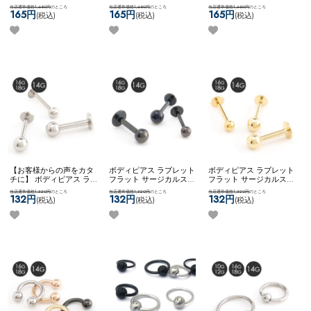
式キャッチ ネコポスOK
バ
ーストピアス サージカル
アイテム カスタム 自社開
当店通常価格1,650円
のところ
当店通常価格1,650円
のところ
当店通常価格1,650円
のところ
ーベル (ブラック)
ステンレス シンプル ネコ
発商品 8mm 10mm ネコポ
165円
165円
165円
(税込)
(税込)
(税込)
ポスOK
バーベル (ゴール
スOK
カーブドナベル
ド)
【お客様からの声をカタ
ボディピアス ラブレット
ボディピアス ラブレット
チに】 ボディピアス ラブ
フラット サージカルステ
フラット サージカルステ
レット カスタム アレンジ
ンレス ブラック シンプル
ンレス ゴールド シンプル
当店通常価格1,320円
のところ
当店通常価格1,320円
のところ
当店通常価格1,320円
のところ
サージカルステンレス
14G 16G 18G ネコポスOK
14G 16G 18G ネコポスOK
132円
132円
132円
(税込)
(税込)
(税込)
2way ネコポスOK
ラブレ
ラブレット (ブラック)
ラブレット (ゴールド)
ット (シルバー)