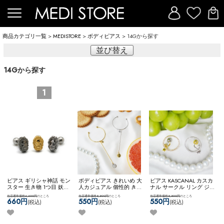
商品カテゴリ一覧
>
MEDISTORE
>
ボディピアス
> 14Gから探す
並び替え
14Gから探す
1
ピアス ギリシャ神話 モン
ボディピアス きれいめ 大
ピアス KASCANAL カスカ
スター 生き物 1つ目 妖怪
人カジュアル 個性的 きれ
ナル サークル リング ジ
キュクロプス 個性的 ゴシ
いめファッション 【ネコ
ュエル キラキラ キレイめ
当店通常価格6,600円
のところ
当店通常価格5,500円
のところ
当店通常価格5,500円
のところ
ック シルバー925 【ネコ
ポス全品送料無料】
大ぶりピアス 個性的 【ネ
660円
550円
550円
(税込)
(税込)
(税込)
ポス全品送料無料】
【神
【KASCANAL】Stick & Big
コポス全品送料無料】
話】キュクロプスバーベ
CB
【KASCANAL】
ル
ShiningCircleZ