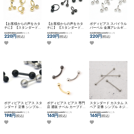
【お客様からの声をカタ
【お客様からの声をカタ
ボディピアス スパイラル
チに】 【スタンダード】
チに】 【スタンダード】
バーベル 金属アレルギー
ボディピアス ピアス スパ
ボディピアス ピアス スパ
対応 サージカルステンレ
当店通常価格2,200円
のところ
当店通常価格2,200円
のところ
当店通常価格2,200円
のところ
イラル ツイスト カスタム
イラル ツイスト カスタム
ス シンプル 両ネジタイプ
220円
220円
220円
(税込)
(税込)
(税込)
アレンジ 両ネジ ネコポス
アレンジ 両ネジ ネコポス
ネコポスOK
【お客様から
OK
スパイラルバーベル
OK
スパイラルバーベル
の声をカタチに】【スタ
(ゴールド)
(ブラック)
ンダード】スパイラルバ
ーベル
ボディピアス ピアス スタ
ボディピアス ピアス 専門
スタンダード カスタム ス
ンダード 定番 シンプル
店 通販 ナベル カーブド
ペア 定番 シンプル ネジ
かっこいい マット メンズ
バーベル 臍 へそピアス
式キャッチ ネコポスOK
イ
当店通常価格1,980円
のところ
当店通常価格1,650円
のところ
当店通常価格1,650円
のところ
ライク ストレート ネコポ
ロック ルーク スナッグ
ンダストリアルバーベル
198円
165円
165円
(税込)
(税込)
(税込)
スOK
【MULL】 ブラッシ
アンチトラガス アイブロ
(シルバー)
ュバーベル
ー ネコポスOK
カーブドバ
ーベル