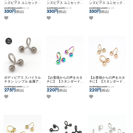
ンズピアス ユニセックス
ンズピアス ユニセックス
ンズピアス ユニセックス
【ネコポス全品送料無
【ネコポス全品送料無
【ネコポス全品送料無
当店通常価格3,300円
のところ
当店通常価格3,300円
のところ
当店通常価格3,300円
のところ
料】
【edge】3ジュエル
料】
【edge】クロススタ
料】
【edge】3スパイク▲
330円
330円
330円
(税込)
(税込)
(税込)
▲xコーン
ッズ
ボディピアス スパイラル
【お客様からの声をカタ
【お客様からの声をカタ
チタン シンプル 金属アレ
チに】 【スタンダード】
チに】 【スタンダード】
ルギー対応 ネコポスOK
[
チタンコーティング ボデ
チタンコーティング ボデ
当店通常価格2,750円
のところ
当店通常価格2,200円
のところ
当店通常価格2,200円
のところ
チタン ] スパイラルバー
ィピアス ピアス スパイラ
ィピアス ピアス スパイラ
275円
220円
220円
(税込)
(税込)
(税込)
ベル
ル ツイスト カスタム ア
ル ツイスト カスタム ア
レンジ 両ネジ ネコポス
レンジ 両ネジ ネコポス
OK
【NEON】 [ チタン ]
OK
[ チタン ] スパイラルバ
スパイラルバーベル (レイ
ーベル (ローズゴールド)
ンボー)