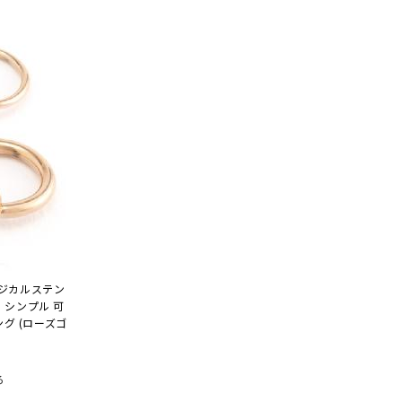
ージカルステン
G シンプル 可
グ (ローズゴ
ろ