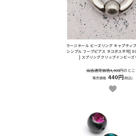
ラージホール ビーズリング キャプティ
シンプル フープピアス ネコポス不可
[ 
] スプリングクリップインビーズ
当店通常価格4,400円
のとこ
440円
販売価格
(税込)