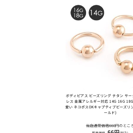
ボディピアス ビーズリング チタン サ
レス 金属アレルギー対応 14G 16G 18
愛い ネコポスOK
キャプティブビーズリン
ールド)
当店通常価格660円
のとこ
66円
販売価格
(税込)