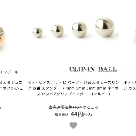
替え用 ジュエ
ボディピアス ボディピ パーツ 付け替え用 ビーズリン
ボディ
コポスOK
ジュ
グ 定番 スタンダード 4mm 5mm 6mm 8mm ネコポ
ジ カ
スOK
スペアクリップインボール (シルバー)
ろ
当店通常価格440円
のところ
44円
販売価格
(税込)