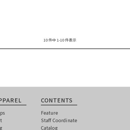
10 件中 1-10 件表示
PPAREL
CONTENTS
ps
Feature
t
Staff Coordinate
g
Catalog