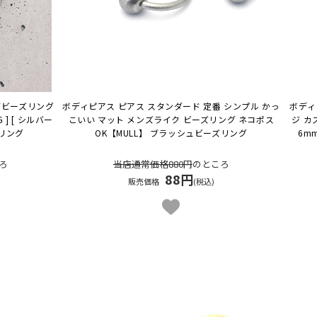
ブビーズリング
ボディピアス ピアス スタンダード 定番 シンプル かっ
ボディ
0G ] [ シルバー
こいい マット メンズライク ビーズリング ネコポス
ジ カ
リング
OK
【MULL】 ブラッシュビーズリング
6m
ろ
当店通常価格880円
のところ
88円
販売価格
(税込)