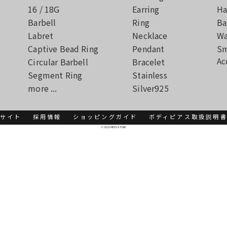
16 / 18G
Earring
Ha
Barbell
Ring
Ba
Labret
Necklace
Wa
Captive Bead Ring
Pendant
Sm
Ac
Circular Barbell
Bracelet
Segment Ring
Stainless
more ...
Silver925
サイト
採用情報
ショッピングガイド
ボディピアス取扱説明
© 2022 MEDI STORE