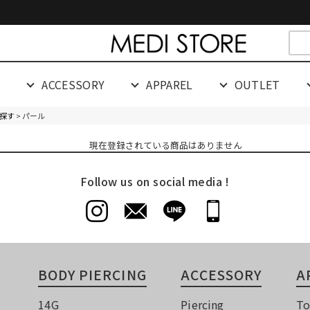
cespaceeeeeeeeeee
G
ACCESSORY
APPAREL
OUTLET
探す
> パール
現在登録されている商品はありません
Follow us on social media !
BODY PIERCING
ACCESSORY
A
14G
Piercing
To