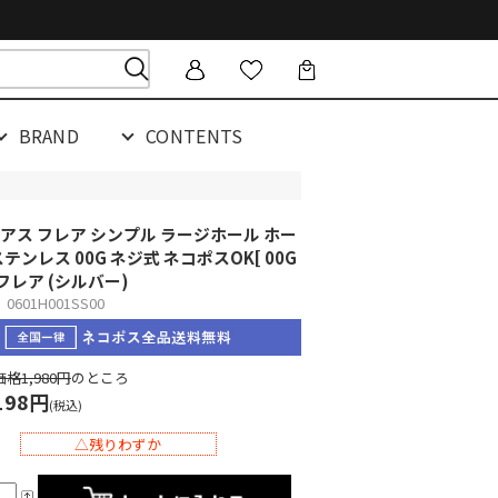
BRAND
CONTENTS
アス フレア シンプル ラージホール ホー
ステンレス 00G ネジ式 ネコポスOK
[ 00G
フレア (シルバー)
601H001SS00
格1,980円
のところ
198円
(税込)
△残りわずか