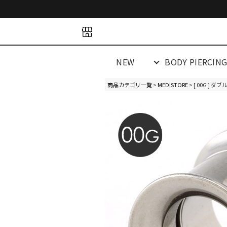
space
space
spacespacespa
NEW
BODY PIERCIN
商品カテゴリ一覧
>
MEDISTORE
> [ 00G ] 