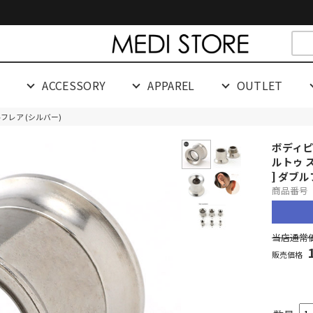
cespaceeeeeeeeeee
G
ACCESSORY
APPAREL
OUTLET
ダブルフレア (シルバー)
ボディピ
ルトゥ 
] ダブル
商品番号 0
当店通常価
販売価格