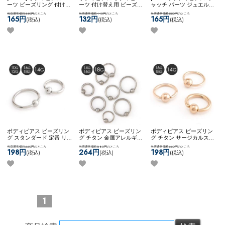
ーツ ビーズリング 付け替
ーツ 付け替え用 ビーズリ
ャッチ パーツ ジュエル
え用 ジュエル カスタム
ング 定番 スタンダード
ボール アレンジ カスタム
当店通常価格550円
のところ
当店通常価格440円
のところ
当店通常価格550円
のところ
アレンジ コーディネート
4mm 5mm 6mm 8mm ネ
コーディネート 可愛い か
165円
132円
165円
(税込)
(税込)
(税込)
ネコポスOK
ジュエルクリ
コポスOK
スペアクリップ
わいい ネコポスOK
一粒ジ
ップインボール
インボール (シルバー)
ュエルクリップインボー
ル
ボディピアス ビーズリン
ボディピアス ビーズリン
ボディピアス ビーズリン
グ スタンダード 定番 リ
グ チタン 金属アレルギー
グ チタン サージカルステ
ングピアス シンプル ネコ
対応 14G 16G 18G シンプ
ンレス 金属アレルギー対
当店通常価格660円
のところ
当店通常価格880円
のところ
当店通常価格660円
のところ
ポスOK
キャプティブビー
ル ネコポスOK
[ チタン ]
応 14G 16G 18G シンプル
198円
264円
198円
(税込)
(税込)
(税込)
ズリング
キャプティブビーズリン
可愛い ネコポスOK
キャプ
グ
ティブビーズリング (ロー
ズゴールド)
1