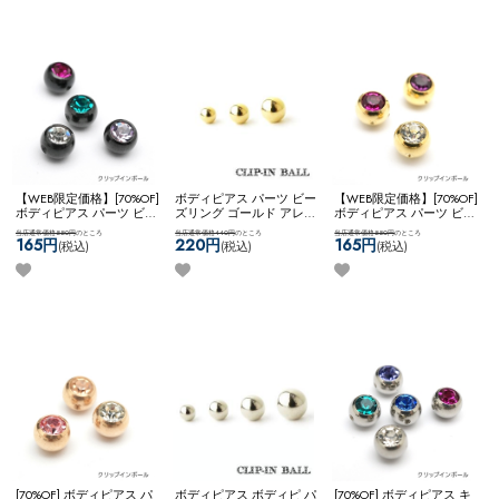
【WEB限定価格】[70%OF]
ボディピアス パーツ ビー
【WEB限定価格】[70%OF]
ボディピアス パーツ ビー
ズリング ゴールド アレン
ボディピアス パーツ ビー
ズリング ジュエル 付け替
ジ カスタム コーディネー
ズリング 付け替え用 ジュ
当店通常価格550円
のところ
当店通常価格440円
のところ
当店通常価格550円
のところ
え用 アレンジ カスタム
ト 定番 スタンダード
エル カスタム アレンジ
165円
220円
165円
(税込)
(税込)
(税込)
コーディネート 黒 ブラッ
4mm 5mm 6mm ネコポス
コーディネート ネコポス
ク ネコポスOK
ジュエルク
OK
クリップインボール
OK
ジュエルクリップイン
リップインボール
(ゴールド)
ボール
[70%OF] ボディピアス パ
ボディピアス ボディピ パ
[70%OF] ボディピアス キ