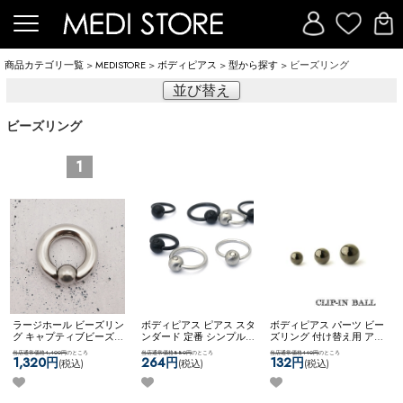
商品カテゴリ一覧
>
MEDISTORE
>
ボディピアス
>
型から探す
> ビーズリング
並び替え
ビーズリング
1
ラージホール ビーズリン
ボディピアス ピアス スタ
ボディピアス パーツ ビー
グ キャプティブビーズリ
ンダード 定番 シンプル
ズリング 付け替え用 アレ
ング シンプル フープピア
かっこいい マット メンズ
ンジ カスタム コーディネ
当店通常価格4,400円
のところ
当店通常価格880円
のところ
当店通常価格440円
のところ
ス ネコポス不可
［７
ライク ビーズリング ネコ
ート 黒 ブラック 4mm
1,320円
264円
132円
(税込)
(税込)
(税込)
0%OFF][ 0G ] [ シルバー ]
ポスOK
【MULL】 ブラッ
5mm 6mm ネコポスOK
ク
スプリングクリップイン
シュビーズリング
リップインボール (ブラッ
ビーズリング
ク)