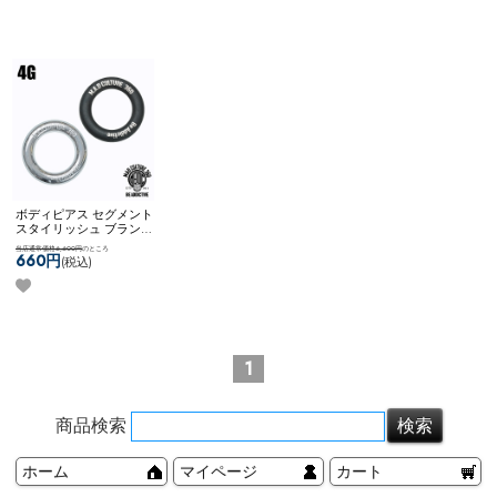
360】 [ 6G ] セグメントリ
メントリング (ゴールド)
メントリング
ング (ゴールド)
ボディピアス セグメント
スタイリッシュ ブランド
ロゴ入り MADC ステンレ
当店通常価格6,600円
のところ
ス シンプル かっこいい
660円
(税込)
ネコポスOK
【M.A.D
CULTURE 360】 [ 4G ] セグ
メントリング
1
商品検索
ホーム
マイページ
カート