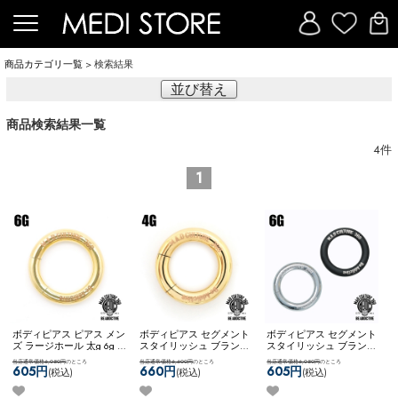
商品カテゴリ一覧
> 検索結果
並び替え
商品検索結果一覧
4
件
1
ボディピアス ピアス メン
ボディピアス セグメント
ボディピアス セグメント
ズ ラージホール 太g 6g ギ
スタイリッシュ ブランド
スタイリッシュ ブランド
フト プレゼント サージカ
ロゴ入り MADC ステンレ
ロゴ入り MADC ステンレ
当店通常価格6,050円
のところ
当店通常価格6,600円
のところ
当店通常価格6,050円
のところ
ルステンレス シンプル か
ス シンプル かっこいい
ス シンプル かっこいい
605円
660円
605円
(税込)
(税込)
(税込)
っこいい ネコポス
ネコポスOK
【M.A.D
ネコポスOK
【M.A.D
OK
【M.A.D CULTURE
CULTURE 360】 [ 4G ] セグ
CULTURE 360】 [ 6G ] セグ