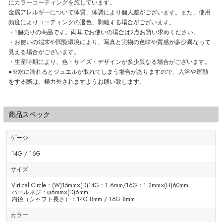
にカラーコーティングを施しています。
金属アレルギーについて体質、体調により個人差がございます。また、使用
頻度によりコーティングの退色、剥離する場合がございます。
・1個売りの商品です。両耳でお使いの場合は2点お買い求めください。
・お使いの端末や閲覧環境により、写真と実物の色味や質感が多少異なって
見える場合がございます。
・生産時期により、色・サイズ・デザインが多少異なる場合がございます。
●※水に濡れるとジュエルが取れてしまう場合がありますので、入浴や運動
をする際は、極力外されますようお願い致します。
商品スペック
ゲージ
14G / 16G
サイズ
Virtical Circle：(W)15mm×(D)14G：1.6mm/16G：1.2mm×(H)60mm
パールネジ：φ6mm×(D)6mm
内径（シャフト長さ）：14G 8mm / 16G 8mm
カラー