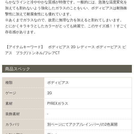
らかなラインと冷ややかな質感が特徴です。一般的には、急激な温度変化を
加えても割れないよう強化したガラスのことをいい、ボディピアスは耐熱衝
撃性に加えて耐腐食性にも優れています。
※あくまでガラスなので、故意に無理な力を加えると割れてしまいます。
とにかくキラキラとしたカラーがとっても綺麗で、このサイズ感！！すごく
存在感があります。
【アイテムキーワード】 ボディピアス 2G レディース ボディーピアス ピ
アス プラグ/トンネル/フレアCT
商品スペック
種類
ボディピアス
ゲージ
2G
素材
PYREXガラス
装飾素材
-
カラバリ
別ページにてアクア/レインバー/の2色展開