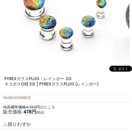
PYREXガラスPLUG・レインボー 2G
ネコポスOK
[ 2G ] PYREXガラスPLUG (レインボー)
0608H006RB02
当店通常価格4,180円
のところ
販売価格
418円
(税込)
△残りわずか