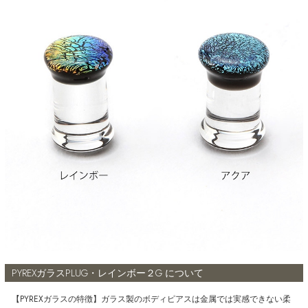
PYREXガラスPLUG・レインボー２G について
【PYREXガラスの特徴】ガラス製のボディピアスは金属では実感できない柔