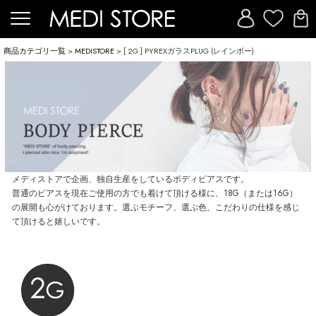
商品カテゴリ一覧
>
MEDISTORE
> [ 2G ] PYREXガラスPLUG (レインボー)
メディストアで企画、独自生産をしているボディピアスです。
普通のピアスを現在ご使用の方でも着けて頂ける様に、18G（または16G）
の展開も心がけております。選ぶモチーフ、選ぶ色、こだわりの仕様を感じ
て頂けると嬉しいです。