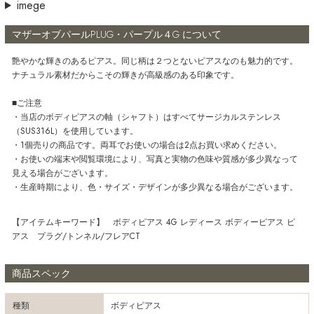
imege
マザーオブパールPLUG・パープル４G について
艶やかな輝きのあるピアス。同じ柄は２つとないピアスなのも魅力的です。
ナチュラル素材だからこその輝きが高級感のある印象です。
■ご注意
・当店のボディピアスの軸（シャフト）はすべてサージカルステンレス
（SUS316L）を使用しています。
・1個売りの商品です。両耳でお使いの場合は2点お買い求めください。
・お使いの端末や閲覧環境により、写真と実物の色味や質感が多少異なって
見える場合がございます。
・生産時期により、色・サイズ・デザインが多少異なる場合がございます。
【アイテムキーワード】 ボディピアス 4G レディース ボディーピアス ピ
アス プラグ/トンネル/フレアCT
商品スペック
種類
ボディピアス