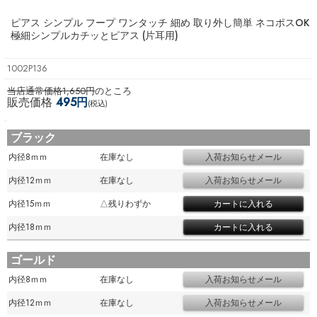
ピアス シンプル フープ ワンタッチ 細め 取り外し簡単 ネコポスOK
極細シンプルカチッとピアス (片耳用)
1002P136
当店通常価格1,650円
のところ
販売価格
495円
(税込)
ブラック
内径8ｍｍ
在庫なし
内径12ｍｍ
在庫なし
内径15ｍｍ
△残りわずか
内径18ｍｍ
ゴールド
内径8ｍｍ
在庫なし
内径12ｍｍ
在庫なし