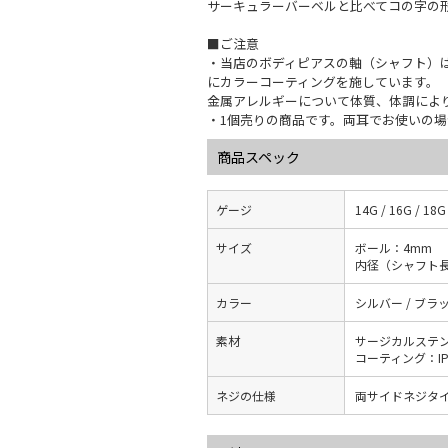
サーキュラーバーベルと比べてコの字の
■ご注意
・当店のボディピアスの軸（シャフト）は
にカラーコーティングを施しています。
金属アレルギーについて体質、体調によ
・1個売りの商品です。両耳でお使いの場
商品スペック
ゲージ
14G / 16G / 18G
サイズ
ボール：4mm
内径（シャフト長
カラー
シルバー / ブラッ
素材
サージカルステ
コーティング：I
ネジの仕様
両サイドネジタ