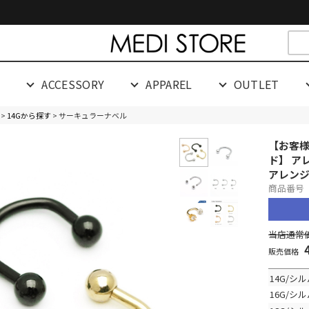
cespaceeeeeeeeeee
G
ACCESSORY
APPAREL
OUTLET
>
14Gから探す
> サーキュラーナベル
【お客様
ド】 ア
アレンジ
商品番号 
当店通常価
販売価格
14G/シ
16G/シ