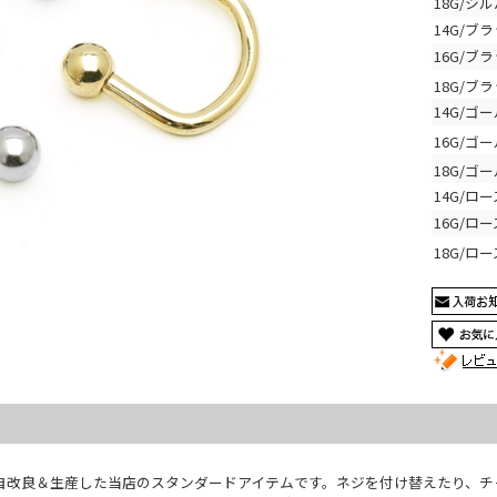
18G/シ
14G/ブ
16G/ブ
18G/ブ
14G/ゴ
16G/ゴ
18G/ゴ
14G/ロ
16G/ロ
18G/ロ
自改良＆生産した当店のスタンダードアイテムです。ネジを付け替えたり、チ