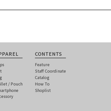
PPAREL
CONTENTS
ps
Feature
t
Staff Coordinate
g
Catalog
llet / Pouch
How To
artphone
Shoplist
cessory