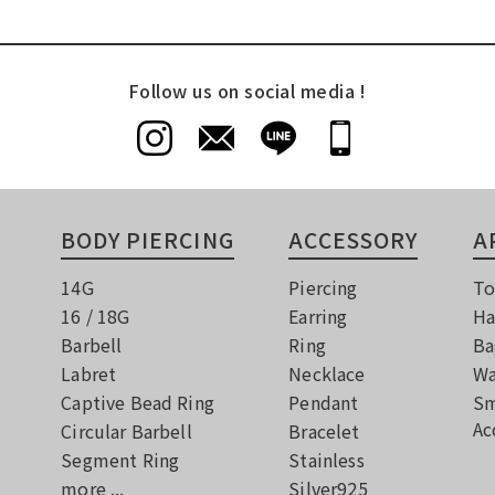
Follow us on social media !
BODY PIERCING
ACCESSORY
A
14G
Piercing
To
16 / 18G
Earring
Ha
Barbell
Ring
Ba
Labret
Necklace
Wa
Captive Bead Ring
Pendant
Sm
Ac
Circular Barbell
Bracelet
Segment Ring
Stainless
more ...
Silver925