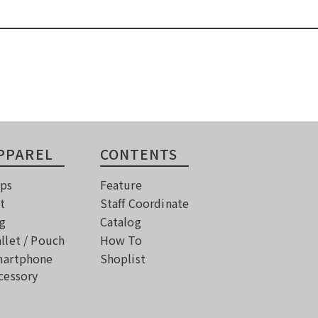
PPAREL
CONTENTS
ps
Feature
t
Staff Coordinate
g
Catalog
llet / Pouch
How To
artphone
Shoplist
cessory