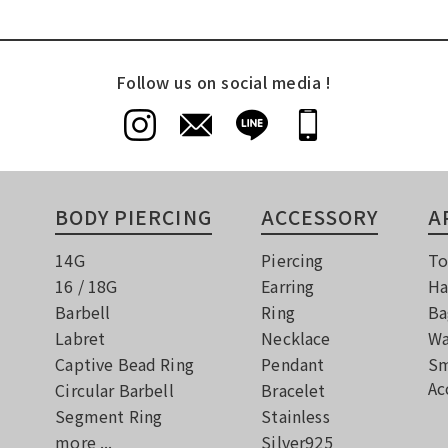
Follow us on social media !
BODY PIERCING
ACCESSORY
A
14G
Piercing
To
16 / 18G
Earring
Ha
Barbell
Ring
Ba
Labret
Necklace
Wa
Captive Bead Ring
Pendant
Sm
Ac
Circular Barbell
Bracelet
Segment Ring
Stainless
more ...
Silver925