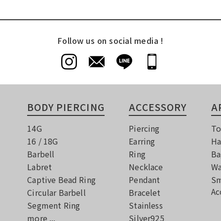
Follow us on social media !
BODY PIERCING
ACCESSORY
A
14G
Piercing
To
16 / 18G
Earring
Ha
Barbell
Ring
Ba
Labret
Necklace
Wa
Captive Bead Ring
Pendant
Sm
Ac
Circular Barbell
Bracelet
Segment Ring
Stainless
more ...
Silver925