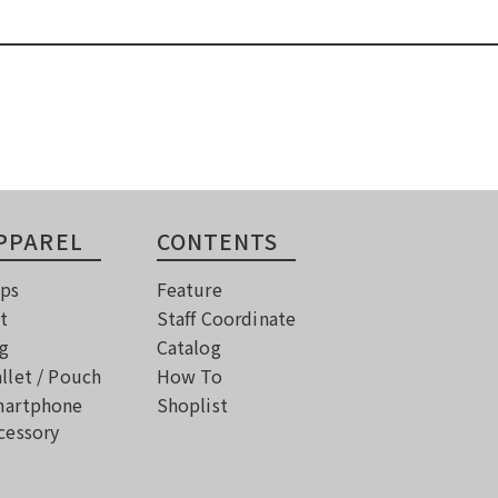
PPAREL
CONTENTS
ps
Feature
t
Staff Coordinate
g
Catalog
llet / Pouch
How To
artphone
Shoplist
cessory