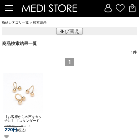
商品カテゴリ一覧
> 検索結果
並び替え
商品検索結果一覧
1
件
1
【お客様からの声をカタ
チに】 【スタンダード】
チタンコーティング ボデ
当店通常価格2,200円
のところ
ィピアス ピアス スパイラ
220円
(税込)
ル ツイスト カスタム ア
レンジ 両ネジ ネコポス