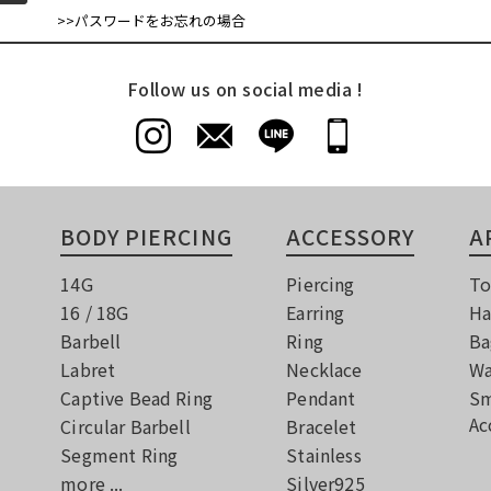
>>パスワードをお忘れの場合
Follow us on social media !
BODY PIERCING
ACCESSORY
A
14G
Piercing
To
16 / 18G
Earring
Ha
Barbell
Ring
Ba
Labret
Necklace
Wa
Captive Bead Ring
Pendant
Sm
Ac
Circular Barbell
Bracelet
Segment Ring
Stainless
more ...
Silver925