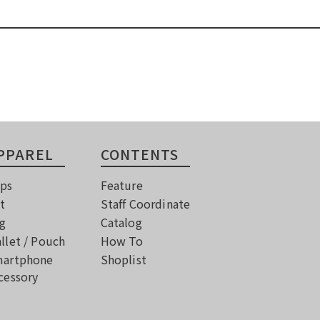
PPAREL
CONTENTS
ps
Feature
t
Staff Coordinate
g
Catalog
llet / Pouch
How To
artphone
Shoplist
cessory