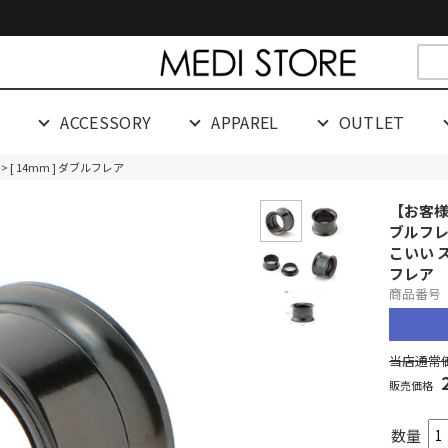
cespaceeeeeeeeeee
G
ACCESSORY
APPAREL
OUTLET
> [ 14mm ] ダブルフレア
【お客様
ブルフレ
こいい 
フレア
商品番号 0
当店通常価
販売価格
数量