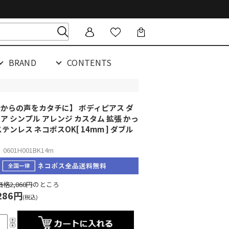
BRAND
CONTENTS
からの声をカタチに】 ボディピアス ダ
ア シンプル アレンジ カスタム 拡張 かっ
ステンレス ネコポスOK
[ 14mm ] ダブル
601H001BK14m
格2,860円
のところ
286円
(税込)