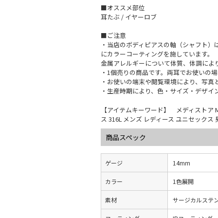
■オススメ部位
耳たぶ / イヤーロブ
■ご注意
・当店のボディピアスの軸（シャフト）は
にカラーコーティングを施しています。
金属アレルギーについて体質、体調によ
・1個売りの商品です。両耳でお使いの場
・お使いの端末や閲覧環境により、写真
・生産時期により、色・サイズ・デザイ
【アイテムキーワード】 メディストア MEDI
ス 316L メンズ レディース ユニセック
商品スペック
ゲージ
14mm
カラー
1色展開
素材
サージカルステ