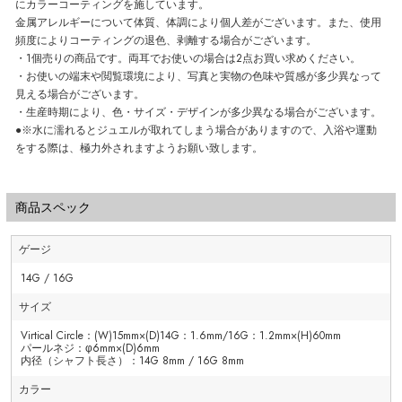
にカラーコーティングを施しています。
金属アレルギーについて体質、体調により個人差がございます。また、使用
頻度によりコーティングの退色、剥離する場合がございます。
・1個売りの商品です。両耳でお使いの場合は2点お買い求めください。
・お使いの端末や閲覧環境により、写真と実物の色味や質感が多少異なって
見える場合がございます。
・生産時期により、色・サイズ・デザインが多少異なる場合がございます。
●※水に濡れるとジュエルが取れてしまう場合がありますので、入浴や運動
をする際は、極力外されますようお願い致します。
商品スペック
ゲージ
14G / 16G
サイズ
Virtical Circle：(W)15mm×(D)14G：1.6mm/16G：1.2mm×(H)60mm
パールネジ：φ6mm×(D)6mm
内径（シャフト長さ）：14G 8mm / 16G 8mm
カラー