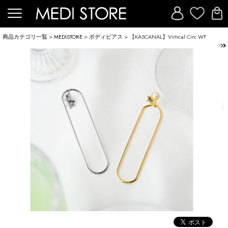
商品カテゴリ一覧
>
MEDISTORE
>
ボディピアス
> 【KASCANAL】Virtical Circ WF