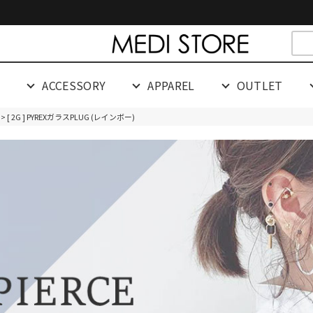
cespaceeeeeeeeeee
G
ACCESSORY
APPAREL
OUTLET
> [ 2G ] PYREXガラスPLUG (レインボー)