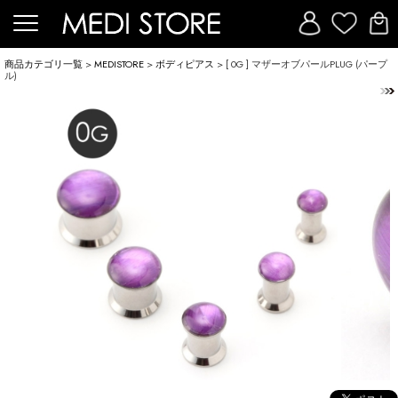
商品カテゴリ一覧
>
MEDISTORE
>
ボディピアス
> [ 0G ] マザーオブパールPLUG (パープ
ル)