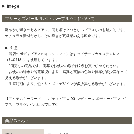
imege
マザーオブパールPLUG・パープル０G について
艶やかな輝きのあるピアス。同じ柄は２つとないピアスなのも魅力的です。
ナチュラル素材だからこその輝きが高級感のある印象です。
■ご注意
・当店のボディピアスの軸（シャフト）はすべてサージカルステンレス
（SUS316L）を使用しています。
・1個売りの商品です。両耳でお使いの場合は2点お買い求めください。
・お使いの端末や閲覧環境により、写真と実物の色味や質感が多少異なって
見える場合がございます。
・生産時期により、色・サイズ・デザインが多少異なる場合がございます。
【アイテムキーワード】 ボディピアス 0G レディース ボディーピアス ピ
アス プラグ/トンネル/フレアCT
商品スペック