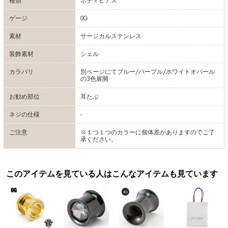
種類
ボディピアス
ゲージ
0G
素材
サージカルステンレス
装飾素材
シェル
カラバリ
別ページにてブルー/パープル/ホワイトオパール
の3色展開
お勧め部位
耳たぶ
ネジの仕様
-
ご注意
※１つ１つのカラーに個体差がありますのでご了
承ください。
このアイテムを見ている人はこんなアイテムも見ています