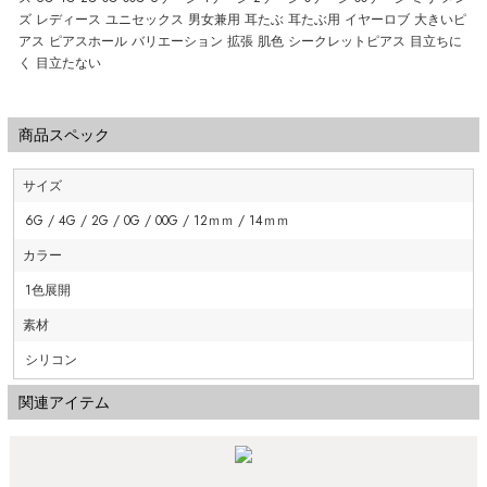
ズ レディース ユニセックス 男女兼用 耳たぶ 耳たぶ用 イヤーロブ 大きいピ
アス ピアスホール バリエーション 拡張 肌色 シークレットピアス 目立ちに
く 目立たない
商品スペック
サイズ
6G / 4G / 2G / 0G / 00G / 12ｍｍ / 14ｍｍ
カラー
1色展開
素材
シリコン
関連アイテム