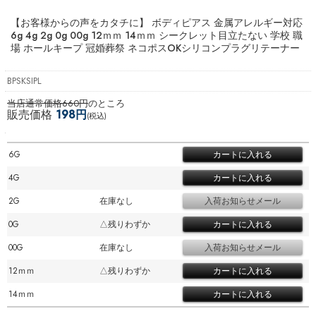
【お客様からの声をカタチに】 ボディピアス 金属アレルギー対応
6g 4g 2g 0g 00g 12ｍｍ 14ｍｍ シークレット目立たない 学校 職
場 ホールキープ 冠婚葬祭 ネコポスOK
シリコンプラグリテーナー
BPSKSIPL
当店通常価格660円
のところ
販売価格
198円
(税込)
6G
4G
2G
在庫なし
0G
△残りわずか
00G
在庫なし
12ｍｍ
△残りわずか
14ｍｍ