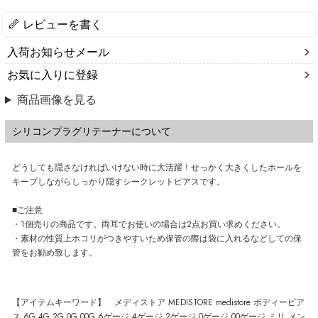
レビューを書く
入荷お知らせメール
お気に入りに登録
商品画像を見る
シリコンプラグリテーナーについて
どうしても隠さなければいけない時に大活躍！せっかく大きくしたホールを
キープしながらしっかり隠すシークレットピアスです。
■ご注意
・1個売りの商品です。両耳でお使いの場合は2点お買い求めください。
・素材の性質上ホコリがつきやすいため保管の際は袋に入れるなどしての保
管をお勧め致します。
【アイテムキーワード】 メディストア MEDISTORE medistore ボディーピア
ス 6G 4G 2G 0G 00G 6ゲージ 4ゲージ 2ゲージ 0ゲージ 00ゲージ ミリ メン