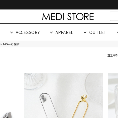
cespaceeeeeeeeeee
G
ACCESSORY
APPAREL
OUTLET
> 14Gから探す
並び替