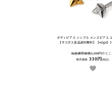
ボディピアス シンプル メンズピアス 
【ネコポス全品送料無料】
【edge】
当店通常価格3,300円
のとこ
330円
販売価格
(税込)