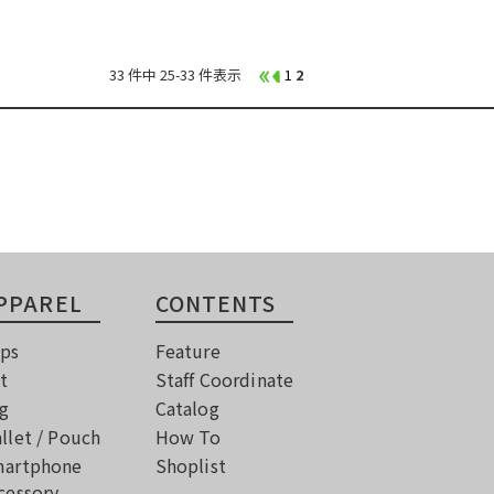
33 件中 25-33 件表示
1
2
PPAREL
CONTENTS
ps
Feature
t
Staff Coordinate
g
Catalog
llet / Pouch
How To
artphone
Shoplist
cessory