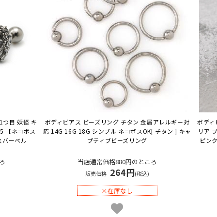
1つ目 妖怪 キ
ボディピアス ビーズリング チタン 金属アレルギー対
ボディ
5 【ネコポス
応 14G 16G 18G シンプル ネコポスOK
[ チタン ] キャ
リア 
スバーベル
プティブビーズリング
ピンク
ろ
当店通常価格880円
のところ
264円
販売価格
(税込)
×在庫なし