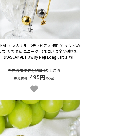
CANAL カスカナル ボディピアス 個性的 キレイめ
ッズ カスタム ユニーク 【ネコポス全品送料無
】
【KASCANAL】3Way Neji Long Circle WF
当店通常価格4,950円
のところ
495円
販売価格
(税込)