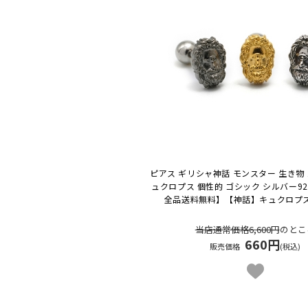
ピアス ギリシャ神話 モンスター 生き物 
ュクロプス 個性的 ゴシック シルバー92
全品送料無料】
【神話】キュクロプ
当店通常価格6,600円
のとこ
660円
販売価格
(税込)