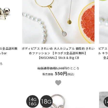
ポス全品送料無
ボディピアス きれいめ 大人カジュアル 個性的 きれい
ピアス 
& bar
めファッション 【ネコポス全品送料無料】
ル キ
【KASCANAL】Stick & Big CB
全
ろ
当店通常価格5,500円
のところ
550円
販売価格
(税込)