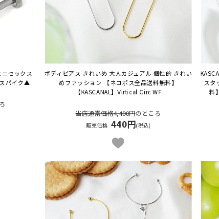
ユニセックス
ボディピアス きれいめ 大人カジュアル 個性的 きれい
KAS
3スパイク▲
めファッション 【ネコポス全品送料無料】
スタ
【KASCANAL】Virtical Circ WF
料
ろ
当店通常価格4,400円
のところ
440円
販売価格
(税込)