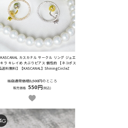
KASCANAL カスカナル サークル リング ジュエ
ラキラ キレイめ 大ぶりピアス 個性的 【ネコポス
品送料無料】
【KASCANAL】ShiningCircleZ
当店通常価格5,500円
のところ
550円
販売価格
(税込)