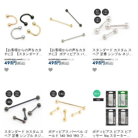
ーベル
【お客様からの声をカタ
【お客様からの声をカタ
スタンダード カスタム ス
チに】 【スタンダード】
チに】 ボディピアス バー
ペア 定番 シンプル ネジ
アレンジパーツ 弊社開発
ベル インダストリアル ス
式キャッチ ネコポスOK
バ
当店通常価格1,650円
のところ
当店通常価格1,650円
のところ
当店通常価格1,650円
のところ
商品 耳たぶ用 WFアレン
テンレス 16g アレンジ カ
ーベル (シルバー)
495円
495円
495円
(税込)
(税込)
(税込)
ジ ネコポスOK
サーキュラ
スタム ネコポスOK
[ 16G ]
ーナベル
インダストリアルバーベ
ル
スタンダード カスタム ス
ボディピアス バーベル ゴ
ボディピアス ピアス ピア
ペア 定番 シンプル ネジ
ールド 14G 16G 18G ファ
ッサー 16g スターターキ