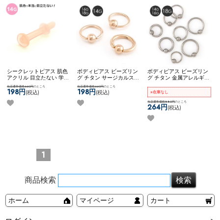
シークレットピアス 肌色
ボディピアス ビーズリン
ボディピアス ビーズリン
アクリル 目立たない 学校
グ チタン サージカルステ
グ チタン 金属アレルギー
用 就寝用 冠婚葬祭 隠す
ンレス 金属アレルギー対
対応 14G 16G 18G シンプ
当店通常価格660円
のところ
当店通常価格660円
のところ
ピアス ネコポスOK
アクリ
応 14G 16G 18G シンプル
ル ネコポスOK
[ チタン ]
198円
198円
(税込)
(税込)
×在庫なし
ルセプタムキーパー (14G)
可愛い ネコポスOK
キャプ
キャプティブビーズリン
ティブビーズリング (ロー
グ
当店通常価格880円
のところ
264円
(税込)
ズゴールド)
1
商品検索
ホーム
マイページ
カート