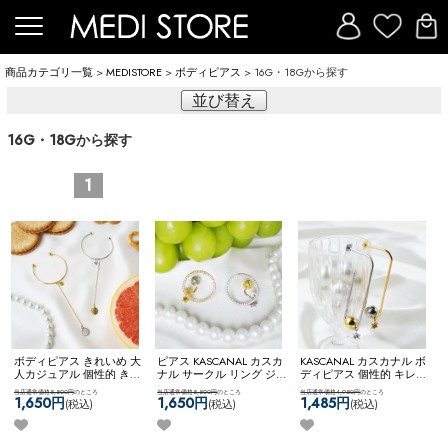
商品カテゴリ一覧
>
MEDISTORE
>
ボディピアス
> 16G・18Gから探す
並び替え
16G・18Gから探す
1
ボディピアス きれいめ 大
ピアス KASCANAL カスカ
KASCANAL カスカナル ボ
人カジュアル 個性的 きれ
ナル サークル リング ジ
ディピアス 個性的 キレイ
いめファッション 【ネコ
ュエル キラキラ キレイめ
め スタッズ カスタム ユ
当店通常価格5,500円
のところ
当店通常価格5,500円
のところ
当店通常価格4,950円
のところ
ポス全品送料無料】
大ぶりピアス 個性的 【ネ
ニーク 【ネコポス全品送
1,650円
1,650円
1,485円
(税込)
(税込)
(税込)
【KASCANAL】Stick & Big
コポス全品送料無料】
料無料】
【KASCANAL】
CB
【KASCANAL】
3Way Neji Long Circle WF
ShiningCircleZ