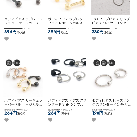
ボディピアス ラブレット
ボディピアス ラブレット
18G フープピアス リング
フラット サージカルステ
フラット サージカルステ
ピアス ワイヤーリング 脱
ンレス ブラック シンプル
ンレス ゴールド シンプル
着簡単 鼻用ピアス ノーズ
当店通常価格1,320円
のところ
当店通常価格1,320円
のところ
当店通常価格1,100円
のところ
14G 16G 18G ネコポスOK
14G 16G 18G ネコポスOK
リング ボディピアス ネコ
396円
396円
330円
(税込)
(税込)
(税込)
ラブレット (ブラック)
ラブレット (ゴールド)
ポスOK
[ 簡単！ひねるだ
け ] ワイヤーリング
ボディピアス サーキュラ
ボディピアス ピアス スタ
ボディピアス ビーズリン
ーバーベル サージカルス
ンダード 定番 シンプル
グ スタンダード 定番 リ
テンレス 金属アレルギー
かっこいい マット メンズ
ングピアス シンプル ネコ
当店通常価格880円
のところ
当店通常価格880円
のところ
当店通常価格660円
のところ
対応 14G 16G 18G シンプ
ライク ビーズリング ネコ
ポスOK
キャプティブビー
264円
264円
198円
(税込)
(税込)
(税込)
ル ネコポスOK
サーキュラ
ポスOK
【MULL】 ブラッ
ズリング
ーバーベル
シュビーズリング