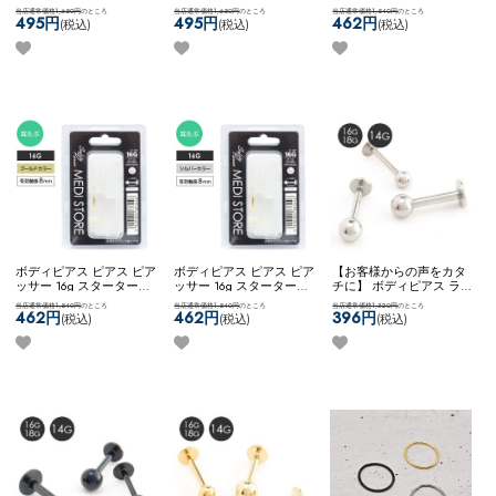
式キャッチ ネコポスOK
バ
ーストピアス サージカル
ット初心者 ジュエル キュ
当店通常価格1,650円
のところ
当店通常価格1,650円
のところ
当店通常価格1,540円
のところ
ーベル (ブラック)
ステンレス シンプル ネコ
ービックジルコニア ステ
495円
495円
462円
(税込)
(税込)
(税込)
ポスOK
バーベル (ゴール
ンレス ネコポスOK
[７
ド)
0%OFF][ 16G ] 耳たぶ用ピ
アッサー
ボディピアス ピアス ピア
ボディピアス ピアス ピア
【お客様からの声をカタ
ッサー 16g スターターキ
ッサー 16g スターターキ
チに】 ボディピアス ラブ
ット初心者 ジュエル キュ
ット初心者 ジュエル キュ
レット カスタム アレンジ
当店通常価格1,540円
のところ
当店通常価格1,540円
のところ
当店通常価格1,320円
のところ
ービックジルコニア ステ
ービックジルコニア ステ
サージカルステンレス
462円
462円
396円
(税込)
(税込)
(税込)
ンレス ネコポスOK
[７
ンレス ネコポスOK
[７
2way ネコポスOK
ラブレ
0%OFF][ 16G ] 耳たぶ用ピ
0%OFF][ 16G ] 耳たぶ用ピ
ット (シルバー)
アッサー
アッサー