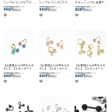
シンプル メンズピアス ユ
シンプル メンズピアス ユ
チタン シンプル 金属アレ
ニセックス 【ネコポス全
ニセックス 【ネコポス全
ルギー対応 ネコポスOK
[
当店通常価格3,300円
のところ
当店通常価格3,300円
のところ
当店通常価格2,750円
のところ
品送料無料】
【edge】ク
品送料無料】
【edge】3ス
チタン ] スパイラルバー
990円
990円
825円
(税込)
(税込)
(税込)
ロススタッズ
パイク▲
ベル
【お客様からの声をカタ
【お客様からの声をカタ
【お客様からの声をカタ
チに】 【スタンダード】
チに】 【スタンダード】
チに】 【スタンダード】
チタンコーティング ボデ
チタンコーティング ボデ
ボディピアス ピアス スパ
当店通常価格2,200円
のところ
当店通常価格2,200円
のところ
当店通常価格2,200円
のところ
ィピアス ピアス スパイラ
ィピアス ピアス スパイラ
イラル ツイスト カスタム
660円
660円
660円
(税込)
(税込)
(税込)
ル ツイスト カスタム ア
ル ツイスト カスタム ア
アレンジ 両ネジ ネコポス
レンジ 両ネジ ネコポス
レンジ 両ネジ ネコポス
OK
スパイラルバーベル
OK
【NEON】 [ チタン ]
OK
[ チタン ] スパイラルバ
(ゴールド)
スパイラルバーベル (レイ
ーベル (ローズゴールド)
ンボー)