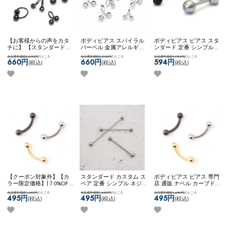
【お客様からの声をカタ
ボディピアス スパイラル
ボディピアス ピアス スタ
チに】 【スタンダード】
バーベル 金属アレルギー
ンダード 定番 シンプル
ボディピアス ピアス スパ
対応 サージカルステンレ
かっこいい マット メンズ
当店通常価格2,200円
のところ
当店通常価格2,200円
のところ
当店通常価格1,980円
のところ
イラル ツイスト カスタム
ス シンプル 両ネジタイプ
ライク ストレート ネコポ
660円
660円
594円
(税込)
(税込)
(税込)
アレンジ 両ネジ ネコポス
ネコポスOK
【お客様から
スOK
【MULL】 ブラッシ
OK
スパイラルバーベル
の声をカタチに】【スタ
ュバーベル
(ブラック)
ンダード】スパイラルバ
ーベル
【クーポン対象外】【カ
スタンダード カスタム ス
ボディピアス ピアス 専門
ラー限定価格】[７0%OFF]
ペア 定番 シンプル ネジ
店 通販 ナベル カーブド
ボディピアス ピアス 専門
式キャッチ ネコポスOK
イ
バーベル 臍 へそピアス
当店通常価格1,650円
のところ
当店通常価格1,650円
のところ
当店通常価格1,650円
のところ
店 通販 ナベル カーブド
ンダストリアルバーベル
ロック ルーク スナッグ
495円
495円
495円
(税込)
(税込)
(税込)
バーベル 臍 へそピアス
(シルバー)
アンチトラガス アイブロ
ロック ルーク スナッグ
ー ネコポスOK
カーブドバ
アンチトラガス アイブロ
ーベル
ー ネコポスOK
カーブドバ