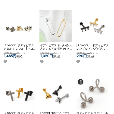
[７0%OFF] ボディピアス
ボディピアス きれいめ 大
[７0%OFF] ボディピアス
メタル シンプル 【ネコポ
人カジュアル 個性的 きれ
シンプル メンズピアス ユ
ス全品送料無料】
いめファッション 【ネコ
ニセックス 【ネコポス全
当店通常価格4,950円
のところ
当店通常価格4,400円
のところ
当店通常価格3,300円
のところ
【SVstyle】broken stone &
ポス全品送料無料】
品送料無料】
【edge】3ジ
1,485円
1,320円
990円
(税込)
(税込)
(税込)
bar
【KASCANAL】Virtical
ュエル▲xコーン
Circ WF
[７0%OFF] ボディピアス
[７0%OFF]ボディピアス
ボディピアス スパイラル