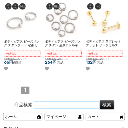
ボディピアス ビーズリン
ボディピアス ビーズリン
ボディピアス ラブレット
グ スタンダード 定番 リ
グ チタン 金属アレルギー
フラット サージカルステ
ングピアス シンプル ネコ
対応 14G 16G 18G シンプ
ンレス ゴールド シンプル
ポスOK
キャプティブビー
ル ネコポスOK
[ チタン ]
14G 16G 18G ネコポスOK
×在庫なし
×在庫なし
×在庫なし
ズリング
キャプティブビーズリン
ラブレット (ゴールド)
当店通常価格660円
のところ
グ
当店通常価格880円
のところ
当店通常価格1,320円
のところ
66円
264円
132円
(税込)
(税込)
(税込)
1
商品検索
ホーム
マイページ
カート