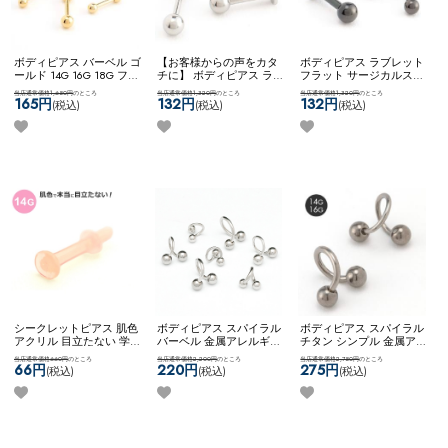
ボディピアス バーベル ゴ
【お客様からの声をカタ
ボディピアス ラブレット
ールド 14G 16G 18G ファ
チに】 ボディピアス ラブ
フラット サージカルステ
ーストピアス サージカル
レット カスタム アレンジ
ンレス ブラック シンプル
当店通常価格1,650円
のところ
当店通常価格1,320円
のところ
当店通常価格1,320円
のところ
ステンレス シンプル ネコ
サージカルステンレス
14G 16G 18G ネコポスOK
165円
132円
132円
(税込)
(税込)
(税込)
ポスOK
バーベル (ゴール
2way ネコポスOK
ラブレ
ラブレット (ブラック)
ド)
ット (シルバー)
シークレットピアス 肌色
ボディピアス スパイラル
ボディピアス スパイラル
アクリル 目立たない 学校
バーベル 金属アレルギー
チタン シンプル 金属アレ
用 就寝用 冠婚葬祭 隠す
対応 サージカルステンレ
ルギー対応 ネコポスOK
[
当店通常価格660円
のところ
当店通常価格2,200円
のところ
当店通常価格2,750円
のところ
ピアス ネコポスOK
アクリ
ス シンプル 両ネジタイプ
チタン ] スパイラルバー
66円
220円
275円
(税込)
(税込)
(税込)
ルセプタムキーパー (14G)
ネコポスOK
【お客様から
ベル
の声をカタチに】【スタ
ンダード】スパイラルバ
ーベル