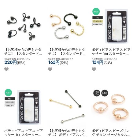
ンボー)
【お客様からの声をカタ
【お客様からの声をカタ
ボディピアス ピアス ピア
チに】 【スタンダード】
チに】 【スタンダード】
ッサー 16g スターターキ
ボディピアス ピアス スパ
アレンジパーツ 弊社開発
ット初心者 ジュエル キュ
当店通常価格2,200円
のところ
当店通常価格1,650円
のところ
当店通常価格1,540円
のところ
イラル ツイスト カスタム
商品 耳たぶ用 WFアレン
ービックジルコニア ステ
220円
165円
154円
(税込)
(税込)
(税込)
アレンジ 両ネジ ネコポス
ジ ネコポスOK
サーキュラ
ンレス ネコポスOK
[ 16G ]
OK
スパイラルバーベル
ーナベル
耳たぶ用ピアッサー
(ブラック)
ボディピアス ピアス ピア
【お客様からの声をカタ
ボディピアス ビーズリン
ッサー 16g スターターキ
チに】 ボディピアス バー
グ チタン サージカルステ