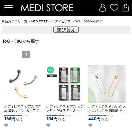
商品カテゴリ一覧
>
MEDISTORE
>
ボディピアス
> 16G・18Gから探す
並び替え
16G・18Gから探す
1
ボディピアス ピアス 専門
ボディピアス ピアス ピア
ボディピアス きれいめ 大
店 通販 ナベル カーブド
ッサー 16g スターターキ
人カジュアル 個性的 きれ
バーベル 臍 へそピアス
ット初心者 ジュエル キュ
いめファッション 【ネコ
当店通常価格1,650円
のところ
当店通常価格1,540円
のところ
当店通常価格4,400円
のところ
ロック ルーク スナッグ
ービックジルコニア ステ
ポス全品送料無料】
165円
154円
440円
(税込)
(税込)
(税込)
アンチトラガス アイブロ
ンレス ネコポスOK
[ 16G ]
【KASCANAL】Virtical
ー ネコポスOK
カーブドバ
耳たぶ用ピアッサー
Circ WF
ーベル