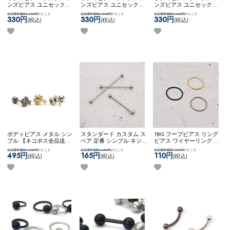
ンズピアス ユニセックス
ンズピアス ユニセックス
ンズピアス ユニセックス
【ネコポス全品送料無
【ネコポス全品送料無
【ネコポス全品送料無
当店通常価格3,300円
のところ
当店通常価格3,300円
のところ
当店通常価格3,300円
のところ
料】
【edge】3ジュエル
料】
【edge】クロススタ
料】
【edge】3スパイク▲
330円
330円
330円
(税込)
(税込)
(税込)
▲xコーン
ッズ
ボディピアス メタル シン
スタンダード カスタム ス
18G フープピアス リング
プル 【ネコポス全品送料
ペア 定番 シンプル ネジ
ピアス ワイヤーリング 脱
無料】
【SVstyle】broken
式キャッチ ネコポスOK
イ
着簡単 鼻用ピアス ノーズ
当店通常価格4,950円
のところ
当店通常価格1,650円
のところ
当店通常価格1,100円
のところ
stone & bar
ンダストリアルバーベル
リング ボディピアス ネコ
495円
165円
110円
(税込)
(税込)
(税込)
(シルバー)
ポスOK
[ 簡単！ひねるだ
け ] ワイヤーリング