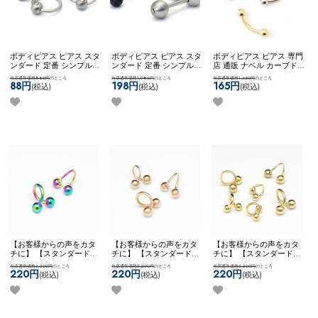
ボディピアス ピアス スタ
ボディピアス ピアス スタ
ボディピアス ピアス 専門
ンダード 定番 シンプル
ンダード 定番 シンプル
店 通販 ナベル カーブド
かっこいい マット メンズ
かっこいい マット メンズ
バーベル 臍 へそピアス
当店通常価格880円
のところ
当店通常価格1,980円
のところ
当店通常価格1,650円
のところ
ライク ビーズリング ネコ
ライク ストレート ネコポ
ロック ルーク スナッグ
88円
198円
165円
(税込)
(税込)
(税込)
ポスOK
【MULL】 ブラッ
スOK
【MULL】 ブラッシ
アンチトラガス アイブロ
シュビーズリング
ュバーベル
ー ネコポスOK
カーブドバ
ーベル
【お客様からの声をカタ
【お客様からの声をカタ
【お客様からの声をカタ
チに】 【スタンダード】
チに】 【スタンダード】
チに】 【スタンダード】
チタンコーティング ボデ
チタンコーティング ボデ
ボディピアス ピアス スパ
当店通常価格2,200円
のところ
当店通常価格2,200円
のところ
当店通常価格2,200円
のところ
ィピアス ピアス スパイラ
ィピアス ピアス スパイラ
イラル ツイスト カスタム
220円
220円
220円
(税込)
(税込)
(税込)
ル ツイスト カスタム ア
ル ツイスト カスタム ア
アレンジ 両ネジ ネコポス
レンジ 両ネジ ネコポス
レンジ 両ネジ ネコポス
OK
スパイラルバーベル
OK
【NEON】 [ チタン ]
OK
[ チタン ] スパイラルバ
(ゴールド)
スパイラルバーベル (レイ
ーベル (ローズゴールド)