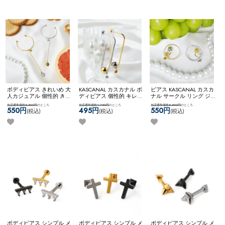
ボディピアス きれいめ 大
KASCANAL カスカナル ボ
ピアス KASCANAL カスカ
人カジュアル 個性的 きれ
ディピアス 個性的 キレイ
ナル サークル リング ジ
いめファッション 【ネコ
め スタッズ カスタム ユ
ュエル キラキラ キレイめ
当店通常価格5,500円
のところ
当店通常価格4,950円
のところ
当店通常価格5,500円
のところ
ポス全品送料無料】
ニーク 【ネコポス全品送
大ぶりピアス 個性的 【ネ
550円
495円
550円
(税込)
(税込)
(税込)
【KASCANAL】Stick & Big
料無料】
【KASCANAL】
コポス全品送料無料】
CB
3Way Neji Long Circle WF
【KASCANAL】
ShiningCircleZ
ボディピアス シンプル メ
ボディピアス シンプル メ
ボディピアス シンプル メ