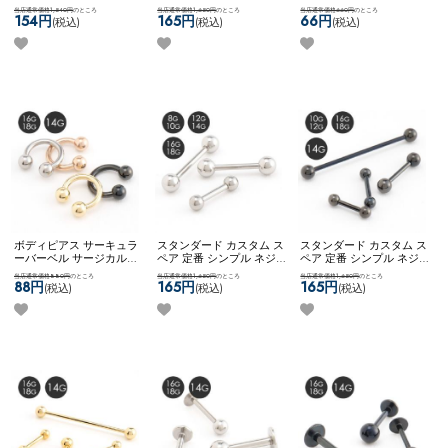
ット初心者 ジュエル キュ
ベル インダストリアル ス
ンレス 金属アレルギー対
当店通常価格1,540円
のところ
当店通常価格1,650円
のところ
当店通常価格660円
のところ
ービックジルコニア ステ
テンレス 16g アレンジ カ
応 14G 16G 18G シンプル
154円
165円
66円
(税込)
(税込)
(税込)
ンレス ネコポスOK
[ 16G ]
スタム ネコポスOK
[ 16G ]
可愛い ネコポスOK
キャプ
耳たぶ用ピアッサー
インダストリアルバーベ
ティブビーズリング (ロー
ル
ズゴールド)
ボディピアス サーキュラ
スタンダード カスタム ス
スタンダード カスタム ス
ーバーベル サージカルス
ペア 定番 シンプル ネジ
ペア 定番 シンプル ネジ
テンレス 金属アレルギー
式キャッチ ネコポスOK
バ
式キャッチ ネコポスOK
バ
当店通常価格880円
のところ
当店通常価格1,650円
のところ
当店通常価格1,650円
のところ
対応 14G 16G 18G シンプ
ーベル (シルバー)
ーベル (ブラック)
88円
165円
165円
(税込)
(税込)
(税込)
ル ネコポスOK
サーキュラ
ーバーベル