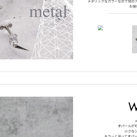
メタリックなカラーなので他の
お使
オパールが
小さな
キラッと光ってオパ