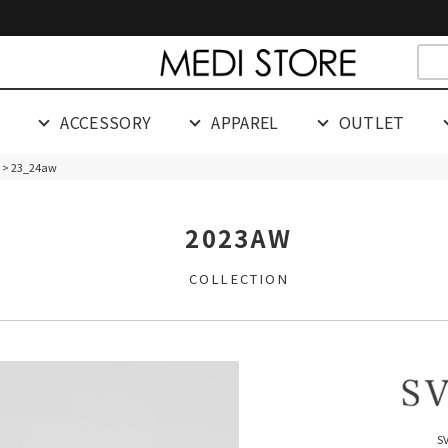
cespaceeeeeeeeeee
G
ACCESSORY
APPAREL
OUTLET
> 23_24aw
2023AW
COLLECTION
S