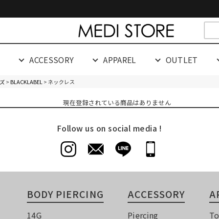
cespaceeeeeeeeeee
G
ACCESSORY
APPAREL
OUTLET
ズ
>
BLACKLABEL
> ネックレス
現在登録されている商品はありません
Follow us on social media !
BODY PIERCING
ACCESSORY
A
14G
Piercing
To