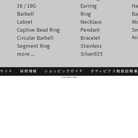
16 / 18G
Earring
Ha
Barbell
Ring
Ba
Labret
Necklace
Wa
Captive Bead Ring
Pendant
Sm
Ac
Circular Barbell
Bracelet
Segment Ring
Stainless
more ...
Silver925
サイト
採用情報
ショッピングガイド
ボディピアス取扱説明
© 2022 MEDI STORE