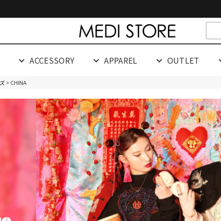
cespaceeeeeeeeeee
G
ACCESSORY
APPAREL
OUTLET
ズ
> CHINA