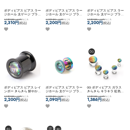
ボディピアス ピアス ラー
ボディピアス ピアス ラー
ボディピアス ピアス ラー
ジホール 太ゲージ プラグ
ジホール 太ゲージ プラグ
ジホール 太ゲージ プラグ
トンネル 大きいサイズ 拡
トンネル 大きいサイズ 拡
トンネル 大きいサイズ 拡
当店通常価格4,620円
のところ
当店通常価格4,400円
のところ
当店通常価格4,400円
のところ
張 王冠 ネコポス不可
［５
張 一粒ジュエル サンド加
張 王冠 ネコポス不可
2,310円
2,200円
2,200円
(税込)
(税込)
(税込)
0%OFF][ 12mm ] クラウン
工 ネコポス不可
［５
［50%OFF][ 0G ] クラウン
ジュエルフレッシュトン
0%OFF][ 0G ] ジュエルフ
ジュエルフレッシュトン
ネル
レッシュトンネル
ネル
ボディピアス ピアス レイ
ボディピアス ピアス ラー
0G ボディピアス ガラス
ンボー きらきら 鮮やか
ジホール 太ゲージ プラグ
きらきら キラキラ 虹色
ジュエル カスタム コーデ
トンネル 大きいサイズ 拡
艶やか 輝き おしゃれ 素
当店通常価格4,400円
のところ
当店通常価格4,180円
のところ
当店通常価格4,620円
のところ
ィネート ステンレス ネコ
張 一粒ジュエル サンド加
敵 大人っぽい きれい シ
2,200円
2,090円
1,386円
(税込)
(税込)
(税込)
ポス不可
[５0%OFF][ 0G ]
工 ネコポスOK
［５
ンプル ネコポスOK
[７
ONEジュエルフレア
0%OFF][ 2G ] ジュエルフ
0%OFF][ 0G ] PYREXガラ
レッシュトンネル
スPLUG (レインボー)