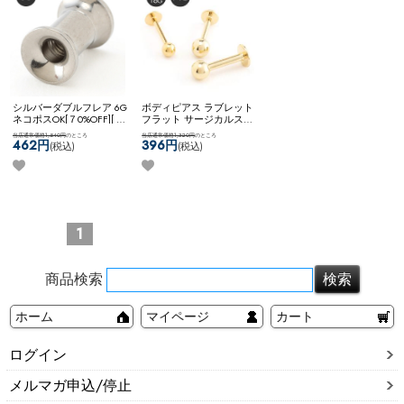
シルバーダブルフレア 6G
ボディピアス ラブレット
ネコポスOK
[７0%OFF][ 6G
フラット サージカルステ
] ダブルフレア (シルバー)
ンレス ゴールド シンプル
当店通常価格1,540円
のところ
当店通常価格1,320円
のところ
14G 16G 18G ネコポスOK
462円
396円
(税込)
(税込)
ラブレット (ゴールド)
1
商品検索
ホーム
マイページ
カート
ログイン
メルマガ申込/停止