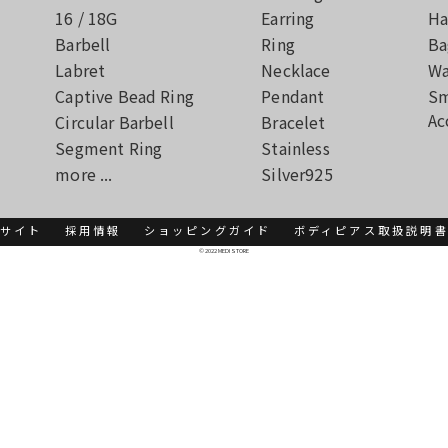
16 / 18G
Earring
Ha
Barbell
Ring
Ba
Labret
Necklace
Wa
Captive Bead Ring
Pendant
Sm
Ac
Circular Barbell
Bracelet
Segment Ring
Stainless
more ...
Silver925
サイト
採用情報
ショッピングガイド
ボディピアス取扱説明
© 2022 MEDI STORE