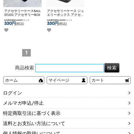
アクセサリーケース
BALL
アクセサリーケース ジュ
STUDS アクセサリーBOX
エリーボックス アクセサ
リーボックス ジュエリー
当店通常価格3,300円
のところ
当店通常価格3,300円
のところ
ケース コンパクト クール
330円
330円
(税込)
(税込)
収納 持ち運び かっこいい
携帯ケース 小物入れ 【ネ
コポス不可】
STUDS ACC
CASE/BLACK
1
商品検索
ホーム
マイページ
カート
ログイン
メルマガ申込/停止
特定商取引法に基づく表示
送料とお支払い方法について
個人情報の取扱いについて