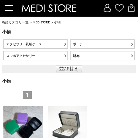
商品カテゴリ一覧
>
MEDISTORE
> 小物
小物
アクセサリー収納ケース
ポーチ
スマホアクセサリー
財布
並び替え
小物
1