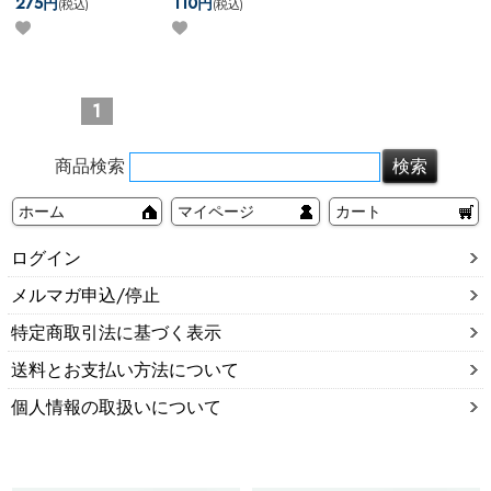
275円
110円
(税込)
(税込)
OK
【Hawaii】 スクロール
ライTOP
風ホヌリング
1
商品検索
ホーム
マイページ
カート
ログイン
メルマガ申込/停止
特定商取引法に基づく表示
送料とお支払い方法について
個人情報の取扱いについて