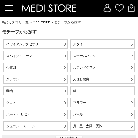
商品カテゴリ一覧
>
MEDISTORE
> モチーフから探す
モチーフから探す
ハワイアンアクセサリー
メダイ
スパイク・コーン
スチームパンク
心電図
ステンドグラス
クラウン
天使と悪魔
動物
鍵
クロス
フラワー
ハート・リボン
パール
ジュエル・ストーン
月・星・太陽（天体）