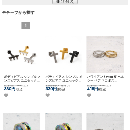
並び替え
モチーフから探す
1
ボディピアス シンプル メ
ボディピアス シンプル メ
ハワイアン hawaii 夏 ヘル
ンズピアス ユニセックス
ンズピアス ユニセックス
シー ペア ネコポス
【ネコポス全品送料無
【ネコポス全品送料無
OK
【Hawaii】クロスウェ
当店通常価格3,300円
のところ
当店通常価格3,300円
のところ
当店通常価格4,180円
のところ
料】
【edge】3ジュエル
料】
【edge】クロススタ
ーブリング
330円
330円
418円
(税込)
(税込)
(税込)
▲xコーン
ッズ