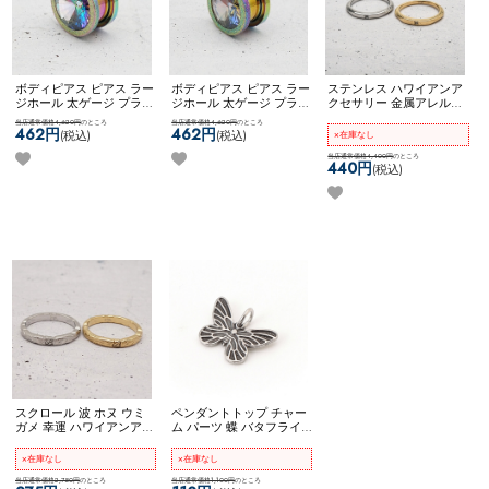
ボディピアス ピアス ラー
ボディピアス ピアス ラー
ステンレス ハワイアンア
ジホール 太ゲージ プラグ
ジホール 太ゲージ プラグ
クセサリー 金属アレルギ
トンネル 大きいサイズ 拡
トンネル 大きいサイズ 拡
ー対応 リング 指輪 スク
当店通常価格4,620円
のところ
当店通常価格4,620円
のところ
張 ネコポス不可
[ 14mm ]
張 ネコポス不可
[ 12mm ]
ロール キレイめ 細身
462円
462円
(税込)
(税込)
×在庫なし
ジュエルフレッシュトン
ジュエルフレッシュトン
【ネコポス全品送料無
ネル
ネル
料】
当店通常価格4,400円
【Hawaii】スリムone
のところ
440円
(税込)
ジュエルリング
スクロール 波 ホヌ ウミ
ペンダントトップ チャー
ガメ 幸運 ハワイアンアク
ム パーツ 蝶 バタフライ
セサリー リング 指輪 5号
アレンジ カスタム 可愛い
7号 9号 11号 13号 15号 17
生き物 ステンレス ネコポ
×在庫なし
×在庫なし
号 19号 ステンレス メン
スOK
【選べるアクセサリ
ズサイズ ペア ネコポス
当店通常価格2,750円
のところ
ー】 [ ステンレス ] バタフ
当店通常価格1,100円
のところ