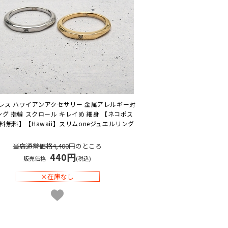
レス ハワイアンアクセサリー 金属アレルギー対
ング 指輪 スクロール キレイめ 細身 【ネコポス
料無料】
【Hawaii】スリムoneジュエルリング
当店通常価格4,400円
のところ
440円
販売価格
(税込)
×在庫なし