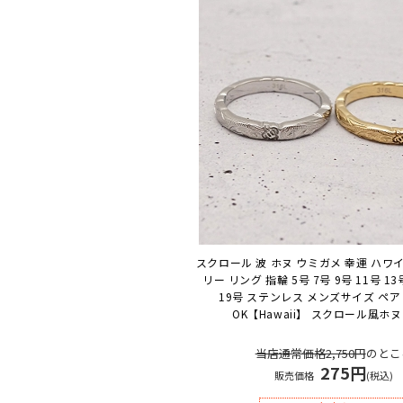
スクロール 波 ホヌ ウミガメ 幸運 ハワ
リー リング 指輪 5号 7号 9号 11号 13
19号 ステンレス メンズサイズ ペア
OK
【Hawaii】 スクロール風ホ
当店通常価格2,750円
のとこ
275円
販売価格
(税込)