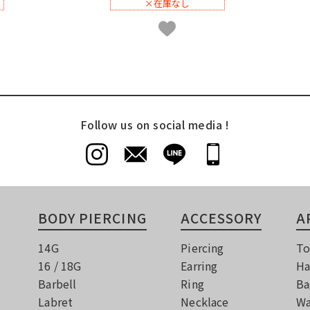
×在庫なし
Follow us on social media !
BODY PIERCING
ACCESSORY
A
14G
Piercing
To
16 / 18G
Earring
Ha
Barbell
Ring
Ba
Labret
Necklace
Wa