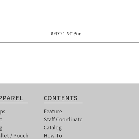
8 件中 1-8 件表示
PPAREL
CONTENTS
ps
Feature
t
Staff Coordinate
g
Catalog
llet / Pouch
How To