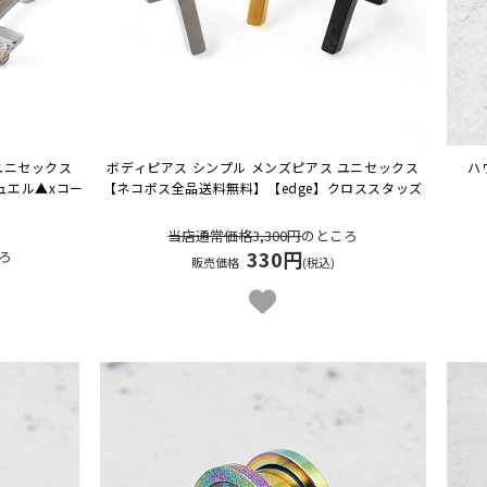
ユニセックス
ボディピアス シンプル メンズピアス ユニセックス
ハ
ジュエル▲xコー
【ネコポス全品送料無料】
【edge】クロススタッズ
当店通常価格3,300円
のところ
330円
ろ
販売価格
(税込)