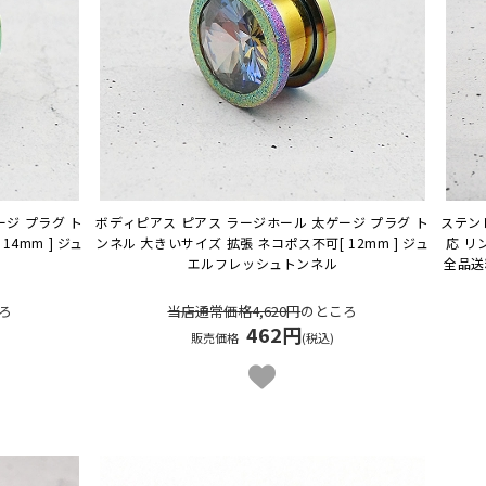
ジ プラグ ト
ボディピアス ピアス ラージホール 太ゲージ プラグ ト
ステン
[ 14mm ] ジュ
ンネル 大きいサイズ 拡張 ネコポス不可
[ 12mm ] ジュ
応 リ
エルフレッシュトンネル
全品送
ろ
当店通常価格4,620円
のところ
462円
販売価格
(税込)