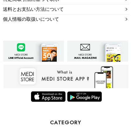
送料とお支払い方法について
個人情報の取扱いについて
CATEGORY