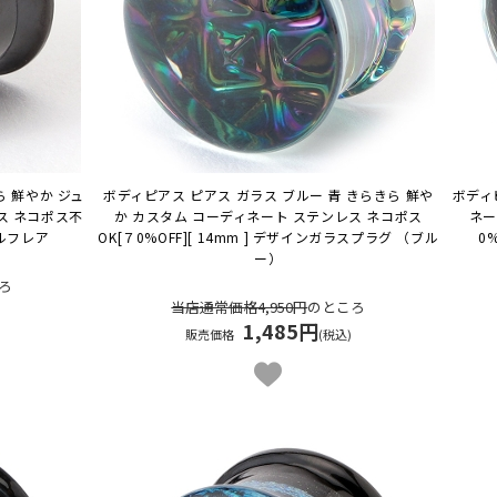
 鮮やか ジュ
ボディピアス ピアス ガラス ブルー 青 きらきら 鮮や
ボディ
ス ネコポス不
か カスタム コーディネート ステンレス ネコポス
ネー
ュエルフレア
OK
[７0%OFF][ 14mm ] デザインガラスプラグ （ブル
0
ー）
ろ
当店通常価格4,950円
のところ
1,485円
販売価格
(税込)