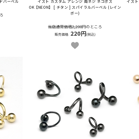
ドバーベル
イスト カスタム アレンジ 両ネジ ネコポス
イスト
OK
【NEON】 [ チタン ] スパイラルバーベル (レイン
ボー)
ろ
当店通常価格2,200円
のところ
220円
販売価格
(税込)