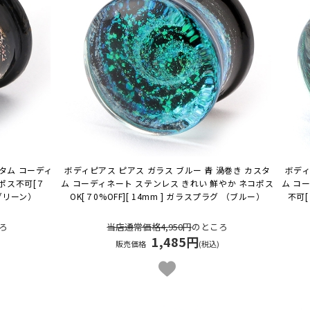
タム コーディ
ボディピアス ピアス ガラス ブルー 青 渦巻き カスタ
ボディ
コポス不可
[７
ム コーディネート ステンレス きれい 鮮やか ネコポス
ム コ
（グリーン）
OK
[７0%OFF][ 14mm ] ガラスプラグ （ブルー）
不可
ろ
当店通常価格4,950円
のところ
1,485円
販売価格
(税込)