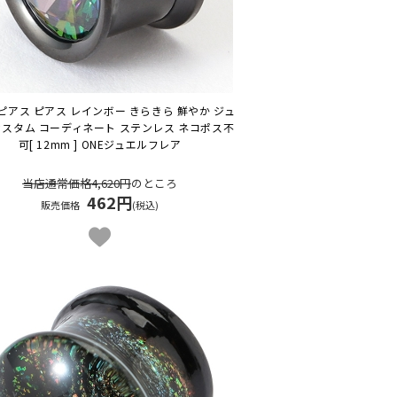
ピアス ピアス レインボー きらきら 鮮やか ジュ
カスタム コーディネート ステンレス ネコポス不
可
[ 12mm ] ONEジュエルフレア
当店通常価格4,620円
のところ
462円
販売価格
(税込)