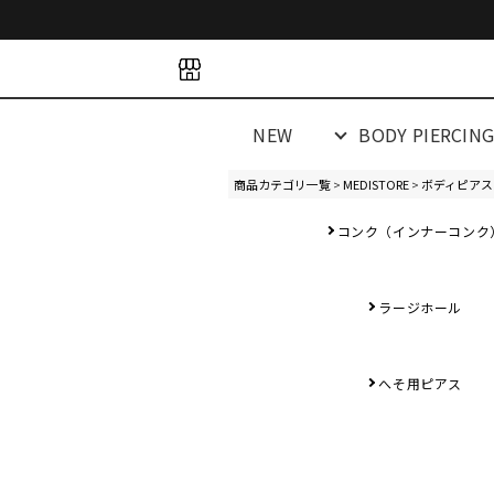
space
space
spacespacespa
NEW
BODY PIERCIN
商品カテゴリ一覧
>
MEDISTORE
>
ボディピアス
コンク（インナーコンク
ラージホール
へそ用ピアス