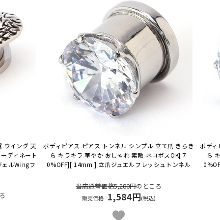
 翼 ウイング 天
ボディピアス ピアス トンネル シンプル 立て爪 きらき
ボディ
コーディネート
ら キラキラ 華やか おしゃれ 素敵 ネコポスOK
[７
ら 
ンジェルWingフ
0%OFF][ 14mm ] 立爪ジュエルフレッシュトンネル
0%O
当店通常価格5,280円
のところ
1,584円
ろ
販売価格
(税込)