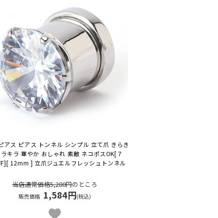
ピアス ピアス トンネル シンプル 立て爪 きらき
キラキラ 華やか おしゃれ 素敵 ネコポスOK
[７
FF][ 12mm ] 立爪ジュエルフレッシュトンネル
当店通常価格5,280円
のところ
1,584円
販売価格
(税込)