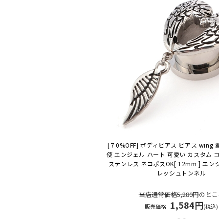
[７0%OFF] ボディピアス ピアス wing
使 エンジェル ハート 可愛い カスタム 
ステンレス ネコポスOK
[ 12mm ] エ
レッシュトンネル
当店通常価格5,280円
のとこ
1,584円
販売価格
(税込)