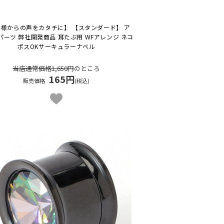
様からの声をカタチに】 【スタンダード】 ア
パーツ 弊社開発商品 耳たぶ用 WFアレンジ ネコ
ポスOK
サーキュラーナベル
当店通常価格1,650円
のところ
165円
販売価格
(税込)