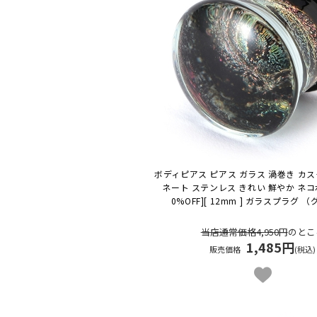
ボディピアス ピアス ガラス 渦巻き カス
ネート ステンレス きれい 鮮やか ネ
0%OFF][ 12mm ] ガラスプラグ 
当店通常価格4,950円
のとこ
1,485円
販売価格
(税込)