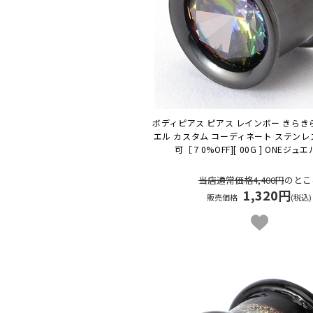
ボディピアス ピアス レインボー きらきら
エル カスタム コーディネート ステンレ
可
［７0%OFF][ 00G ] ONEジ
当店通常価格4,400円
のとこ
1,320円
販売価格
(税込)