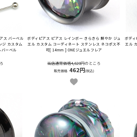
アス バーベル
ボディピアス ピアス レインボー きらきら 鮮やか ジュ
ボディ
ンジ カスタム
エル カスタム コーディネート ステンレス ネコポス不
エル 
アルバーベル
可
[ 14mm ] ONEジュエルフレア
ろ
当店通常価格4,620円
のところ
462円
販売価格
(税込)