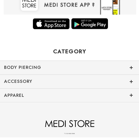
CATEGORY
BODY PIERCING
ACCESSORY
APPAREL
© 2022 MEDI STORE