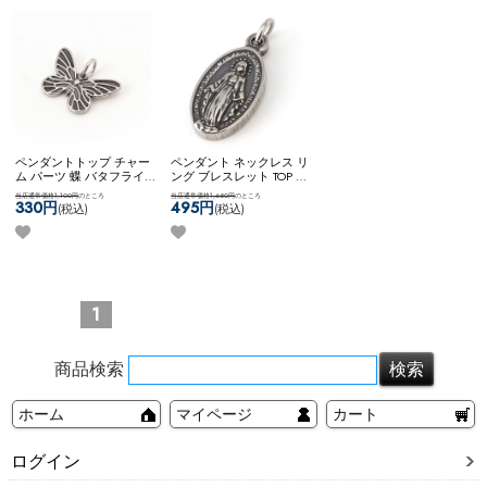
ペンダントトップ チャー
ペンダント ネックレス リ
ム パーツ 蝶 バタフライ
ング ブレスレット TOP ト
アレンジ カスタム 可愛い
ップ マリア メダイ コイ
当店通常価格1,100円
のところ
当店通常価格1,650円
のところ
生き物 ステンレス ネコポ
ン パーツ アレンジ ステ
330円
495円
(税込)
(税込)
スOK
【選べるアクセサリ
ンレス ネコポスOK
【選べ
ー】 [ ステンレス ] バタフ
るアクセサリー】 [ ステ
ライTOP
ンレス ] マリアTOP Mサイ
ズ
1
商品検索
ホーム
マイページ
カート
ログイン