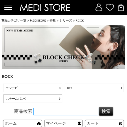
商品カテゴリ一覧
>
MEDISTORE
>
特集
>
シリーズ
> ROCK
ROCK
エンデビ
KEY
スチームパンク
商品検索
ホーム
マイページ
カート