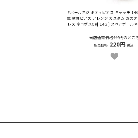
#ボールネジ ボディピアス キャッチ 14
式 軟骨ピアス アレンジ カスタム カス
レス ネコポスOK
[ 14G ] スペアボール
当店通常価格440円
のとこ
220円
販売価格
(税込)