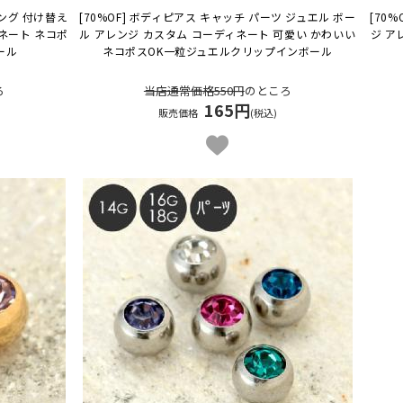
リング 付け替え
[70%OF] ボディピアス キャッチ パーツ ジュエル ボー
[70%
ネート ネコポ
ル アレンジ カスタム コーディネート 可愛い かわいい
ジ ア
ール
ネコポスOK
一粒ジュエルクリップインボール
ろ
当店通常価格550円
のところ
165円
販売価格
(税込)