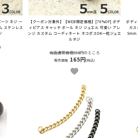
パーツ ネジ 一
【クーポン対象外】【WEB限定価格】[70%OF] ボデ
ボディ
ム ステンレス
ィピアス キャッチ ボール ネジ ジュエル 可愛い アレ
カス
ジ
ンジ カスタム コーディネート ネコポスOK
一粒ジュエ
5mm
ルネジ
ろ
当店通常価格550円
のところ
165円
販売価格
(税込)