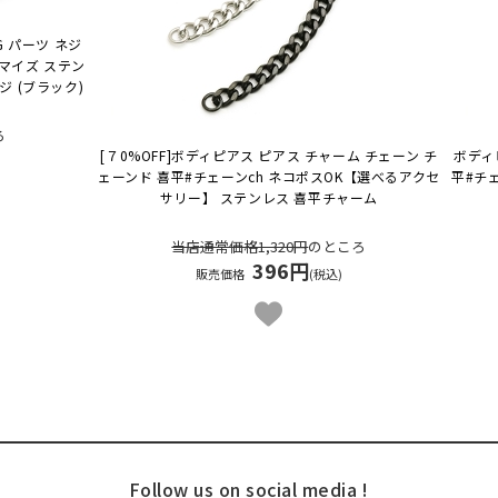
G パーツ ネジ
タマイズ ステン
ネジ (ブラック)
ろ
[７0%OFF]ボディピアス ピアス チャーム チェーン チ
ボディ
ェーンド 喜平#チェーンch ネコポスOK
【選べるアクセ
平#チェ
サリー】 ステンレス 喜平チャーム
当店通常価格1,320円
のところ
396円
販売価格
(税込)
Follow us on social media !