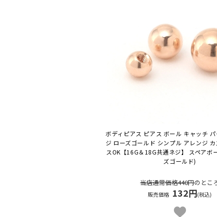
ボディピアス ピアス ボール キャッチ パ
ジ ローズゴールド シンプル アレンジ カ
スOK
【16G＆18G共通ネジ】 スペアボ
ズゴールド)
当店通常価格440円
のとこ
132円
販売価格
(税込)