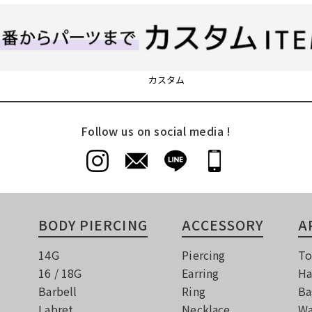
カスタム
Follow us on social media !
BODY PIERCING
ACCESSORY
A
14G
Piercing
To
16 / 18G
Earring
Ha
Barbell
Ring
Ba
Labret
Necklace
Wa