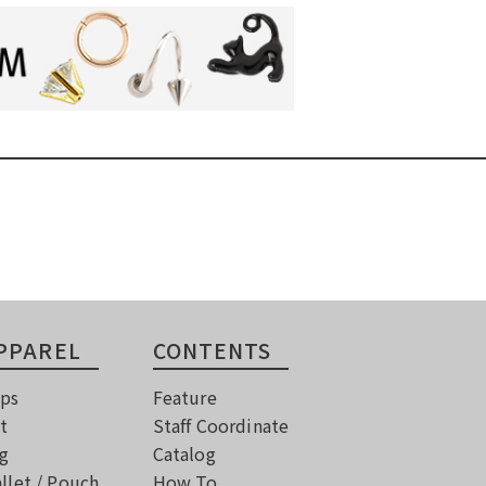
PPAREL
CONTENTS
ps
Feature
t
Staff Coordinate
g
Catalog
llet / Pouch
How To