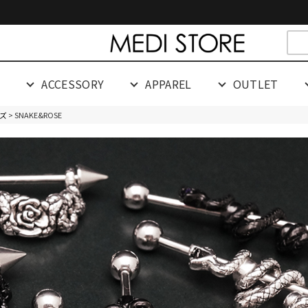
cespaceeeeeeeeeee
G
ACCESSORY
APPAREL
OUTLET
ズ
> SNAKE&ROSE