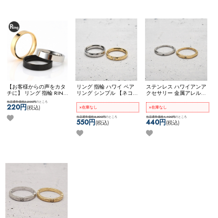
【お客様からの声をカタ
リング 指輪 ハワイ ペア
ステンレス ハワイアンア
チに】 リング 指輪 RING
リング シンプル 【ネコポ
クセサリー 金属アレルギ
シンプル プレーン 重ね付
ス全品送料無料】
ー対応 リング 指輪 スク
当店通常価格2,200円
のところ
け ステンレス コーディネ
【Hawaii】タタキリング
ロール キレイめ 細身
220円
(税込)
×在庫なし
×在庫なし
ート 4mm ネコポス
【ネコポス全品送料無
OK
4mm幅リング
当店通常価格5,500円
のところ
料】
当店通常価格4,400円
【Hawaii】スリムone
のところ
550円
440円
(税込)
(税込)
ジュエルリング