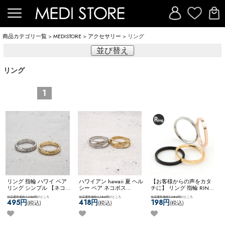
商品カテゴリ一覧
>
MEDISTORE
>
アクセサリー
> リング
並び替え
リング
1
リング 指輪 ハワイ ペア
ハワイアン hawaii 夏 ヘル
【お客様からの声をカタ
リング シンプル 【ネコポ
シー ペア ネコポス
チに】 リング 指輪 RING
ス全品送料無料】
OK
【Hawaii】クロスウェ
シンプル プレーン 重ね付
当店通常価格4,950円
のところ
当店通常価格4,180円
のところ
当店通常価格1,980円
のところ
【Hawaii】マイレリーフ
ーブリング
け ステンレス コーディネ
495円
418円
198円
(税込)
(税込)
(税込)
リング
ート 2mm ネコポス
OK
2mm幅リング