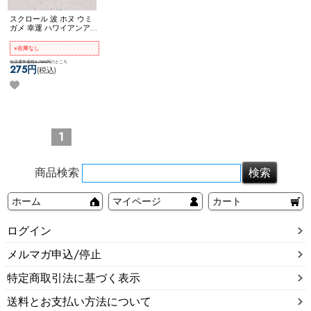
スクロール 波 ホヌ ウミ
ガメ 幸運 ハワイアンアク
セサリー リング 指輪 5号
7号 9号 11号 13号 15号 17
×在庫なし
号 19号 ステンレス メン
ズサイズ ペア ネコポス
当店通常価格2,750円
のところ
275円
(税込)
OK
【Hawaii】 スクロール
風ホヌリング
1
商品検索
ホーム
マイページ
カート
ログイン
メルマガ申込/停止
特定商取引法に基づく表示
送料とお支払い方法について