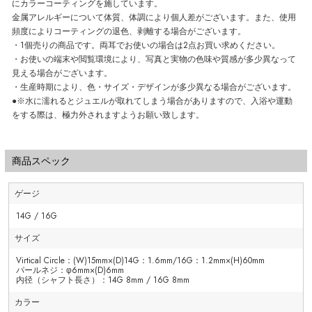
にカラーコーティングを施しています。
金属アレルギーについて体質、体調により個人差がございます。また、使用
頻度によりコーティングの退色、剥離する場合がございます。
・1個売りの商品です。両耳でお使いの場合は2点お買い求めください。
・お使いの端末や閲覧環境により、写真と実物の色味や質感が多少異なって
見える場合がございます。
・生産時期により、色・サイズ・デザインが多少異なる場合がございます。
●※水に濡れるとジュエルが取れてしまう場合がありますので、入浴や運動
をする際は、極力外されますようお願い致します。
商品スペック
ゲージ
14G / 16G
サイズ
Virtical Circle：(W)15mm×(D)14G：1.6mm/16G：1.2mm×(H)60mm
パールネジ：φ6mm×(D)6mm
内径（シャフト長さ）：14G 8mm / 16G 8mm
カラー