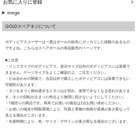
お気に入りに登録
imege
GOLDスペアネジについて
ボディピアスユーザーは一度はボールの紛失にガッカリした経験のあるもの
ですよね。こちらはスペアボールの単品販売のページです。
■ご注意
・リングタイプのボディピアス、表示サイズ以外のボディピアスには装着で
きません。ゲージサイズをよくご確認の上、ご注文ください。
・かみ合わせの関係で、当店以外で購入したボディピアスには装着できない
可能性があります。
・ネジをきつく締め過ぎるとネジ山が切れ、使用できなくなる恐れがありま
す。ネジの回転が止まった時点より無理に回さないようにしてください。
・1個売りの商品です。両耳でお使いの場合は2点お買い求めください。
・お使いの端末や閲覧環境により、写真と実物の色味や質感が多少異なって
見える場合がございます。
・生産時期により、色・サイズ・デザインが多少異なる場合がございます。