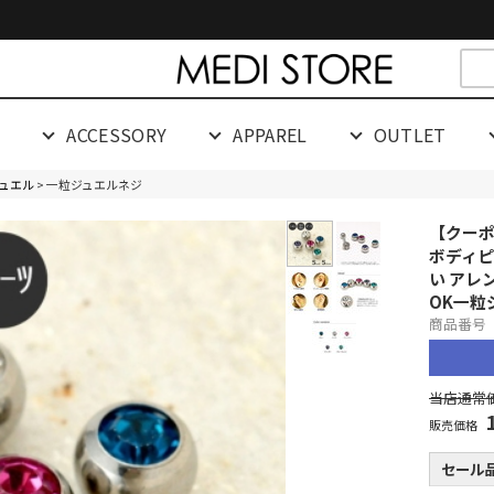
cespaceeeeeeeeeee
G
ACCESSORY
APPAREL
OUTLET
ュエル
> 一粒ジュエルネジ
【クーポ
ボディピ
い アレ
OK
一粒
商品番号 0
当店通常価
販売価格
セール