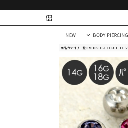
space
space
spacespacespa
NEW
BODY PIERCIN
商品カテゴリ一覧
>
MEDISTORE
>
OUTLET
>
ジ