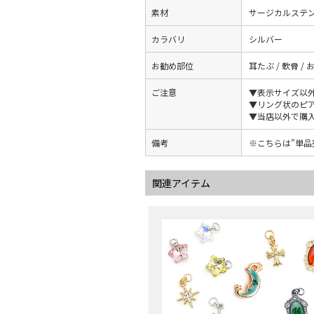
素材
サージカルステ
カラバリ
シルバー
お勧め部位
耳たぶ / 軟骨 / 
ご注意
▼表示サイズ以
▼リング状のピ
▼当店以外で購
備考
※こちらは”単
関連アイテム