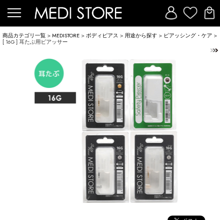
商品カテゴリ一覧
>
MEDISTORE
>
ボディピアス
>
用途から探す
>
ピアッシング・ケア
>
[ 16G ] 耳たぶ用ピアッサー