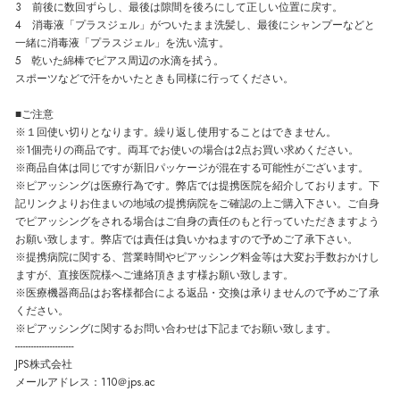
3 前後に数回ずらし、最後は隙間を後ろにして正しい位置に戻す。
4 消毒液「プラスジェル」がついたまま洗髪し、最後にシャンプーなどと
一緒に消毒液「プラスジェル」を洗い流す。
5 乾いた綿棒でピアス周辺の水滴を拭う。
スポーツなどで汗をかいたときも同様に行ってください。
■ご注意
※１回使い切りとなります。繰り返し使用することはできません。
※1個売りの商品です。両耳でお使いの場合は2点お買い求めください。
※商品自体は同じですが新旧パッケージが混在する可能性がございます。
※ピアッシングは医療行為です。弊店では提携医院を紹介しております。下
記リンクよりお住まいの地域の提携病院をご確認の上ご購入下さい。ご自身
でピアッシングをされる場合はご自身の責任のもと行っていただきますよう
お願い致します。弊店では責任は負いかねますので予めご了承下さい。
※提携病院に関する、営業時間やピアッシング料金等は大変お手数おかけし
ますが、直接医院様へご連絡頂きます様お願い致します。
※医療機器商品はお客様都合による返品・交換は承りませんので予めご了承
ください。
※ピアッシングに関するお問い合わせは下記までお願い致します。
----------------------
JPS株式会社
メールアドレス：110＠jps.ac