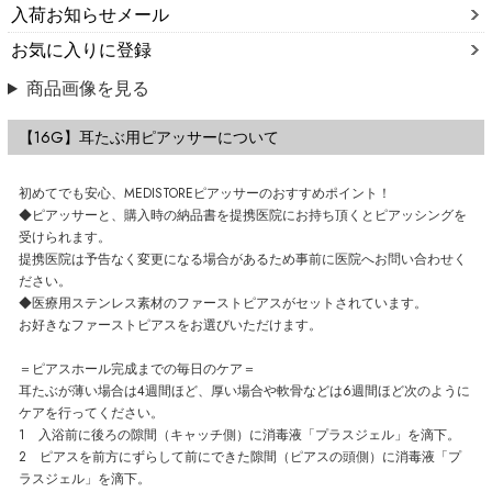
入荷お知らせメール
お気に入りに登録
商品画像を見る
【16G】耳たぶ用ピアッサーについて
初めてでも安心、MEDISTOREピアッサーのおすすめポイント！
◆ピアッサーと、購入時の納品書を提携医院にお持ち頂くとピアッシングを
受けられます。
提携医院は予告なく変更になる場合があるため事前に医院へお問い合わせく
ださい。
◆医療用ステンレス素材のファーストピアスがセットされています。
お好きなファーストピアスをお選びいただけます。
＝ピアスホール完成までの毎日のケア＝
耳たぶが薄い場合は4週間ほど、厚い場合や軟骨などは6週間ほど次のように
ケアを行ってください。
1 入浴前に後ろの隙間（キャッチ側）に消毒液「プラスジェル」を滴下。
2 ピアスを前方にずらして前にできた隙間（ピアスの頭側）に消毒液「プ
ラスジェル」を滴下。