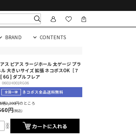
BRAND
CONTENTS
アス ピアス ラージホール 太ゲージ プラ
ネル 大きいサイズ 拡張 ネコポスOK
［７
][ 6G ] ダブルフレア
601H001RG06
格2,200円
のところ
660円
(税込)