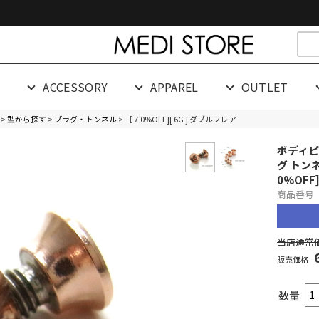
cespaceeeeeeeeeee
G
ACCESSORY
APPAREL
OUTLET
>
型から探す
>
プラグ・トンネル
> ［７0%OFF][ 6G ] ダブルフレア
ボディピ
グ トン
0%OFF
商品番号 0
当店通常価
販売価格
数量