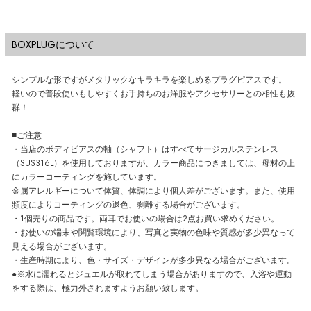
BOXPLUGについて
シンプルな形ですがメタリックなキラキラを楽しめるプラグピアスです。
軽いので普段使いもしやすくお手持ちのお洋服やアクセサリーとの相性も抜
群！
■ご注意
・当店のボディピアスの軸（シャフト）はすべてサージカルステンレス
（SUS316L）を使用しておりますが、カラー商品につきましては、母材の上
にカラーコーティングを施しています。
金属アレルギーについて体質、体調により個人差がございます。また、使用
頻度によりコーティングの退色、剥離する場合がございます。
・1個売りの商品です。両耳でお使いの場合は2点お買い求めください。
・お使いの端末や閲覧環境により、写真と実物の色味や質感が多少異なって
見える場合がございます。
・生産時期により、色・サイズ・デザインが多少異なる場合がございます。
●※水に濡れるとジュエルが取れてしまう場合がありますので、入浴や運動
をする際は、極力外されますようお願い致します。