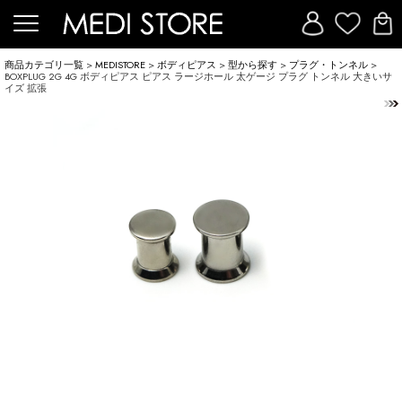
商品カテゴリ一覧
>
MEDISTORE
>
ボディピアス
>
型から探す
>
プラグ・トンネル
>
BOXPLUG 2G 4G ボディピアス ピアス ラージホール 太ゲージ プラグ トンネル 大きいサ
イズ 拡張