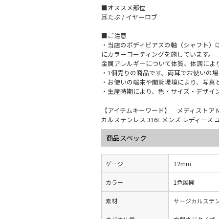
■オススメ部位
耳たぶ / イヤーロブ
■ご注意
・当店のボディピアスの軸（シャフト）は
にカラーコーティングを施しています。
金属アレルギーについて体質、体調によ
・1個売りの商品です。両耳でお使いの場
・お使いの端末や閲覧環境により、写真
・生産時期により、色・サイズ・デザイ
【アイテムキーワード】 メディストア MEDI
カルステンレス 316L メンズ レディー
商品スペック
ゲージ
12mm
カラー
1色展開
素材
サージカルステ