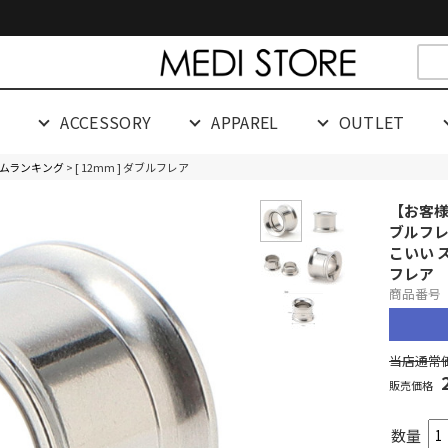
cespaceeeeeeeeeee
G
ACCESSORY
APPAREL
OUTLET
ムランキング
> [ 12mm ] ダブルフレア
【お客様
ブルフレ
こいい 
フレア
商品番号 0
当店通常価
販売価格
数量