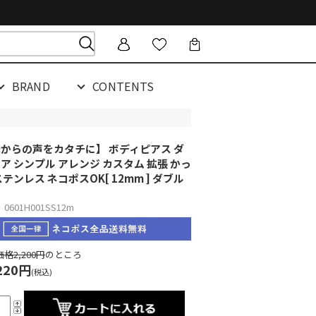
BRAND
CONTENTS
からの声をカタチに】 ボディピアス ダ
ア シンプル アレンジ カスタム 拡張 かっ
ステンレス ネコポスOK
[ 12mm ] ダブル
601H001SS12m
格2,200円
のところ
220円
(税込)